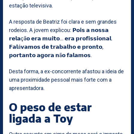
estação televisiva.
A resposta de Beatriz foi clara e sem grandes
rodeios. A jovem explicou: 𝗣𝗼𝗶𝘀 𝗮 𝗻𝗼𝘀𝘀𝗮
𝗿𝗲𝗹𝗮çã𝗼 𝗲𝗿𝗮 𝗺𝘂𝗶𝘁𝗼… 𝗲𝗿𝗮 𝗽𝗿𝗼𝗳𝗶𝘀𝘀𝗶𝗼𝗻𝗮𝗹.
𝗙𝗮𝗹á𝘃𝗮𝗺𝗼𝘀 𝗱𝗲 𝘁𝗿𝗮𝗯𝗮𝗹𝗵𝗼 𝗲 𝗽𝗿𝗼𝗻𝘁𝗼,
𝗽𝗼𝗿𝘁𝗮𝗻𝘁𝗼 𝗮𝗴𝗼𝗿𝗮 𝗻ã𝗼 𝗳𝗮𝗹𝗮𝗺𝗼𝘀.
Desta forma, a ex-concorrente afastou a ideia de
uma proximidade pessoal mais forte com a
apresentadora.
O peso de estar
ligada a Toy