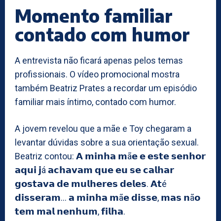
Momento familiar
contado com humor
A entrevista não ficará apenas pelos temas
profissionais. O vídeo promocional mostra
também Beatriz Prates a recordar um episódio
familiar mais íntimo, contado com humor.
A jovem revelou que a mãe e Toy chegaram a
levantar dúvidas sobre a sua orientação sexual.
Beatriz contou: 𝗔 𝗺𝗶𝗻𝗵𝗮 𝗺ã𝗲 𝗲 𝗲𝘀𝘁𝗲 𝘀𝗲𝗻𝗵𝗼𝗿
𝗮𝗾𝘂𝗶 𝗷á 𝗮𝗰𝗵𝗮𝘃𝗮𝗺 𝗾𝘂𝗲 𝗲𝘂 𝘀𝗲 𝗰𝗮𝗹𝗵𝗮𝗿
𝗴𝗼𝘀𝘁𝗮𝘃𝗮 𝗱𝗲 𝗺𝘂𝗹𝗵𝗲𝗿𝗲𝘀 𝗱𝗲𝗹𝗲𝘀. 𝗔𝘁é
𝗱𝗶𝘀𝘀𝗲𝗿𝗮𝗺… 𝗮 𝗺𝗶𝗻𝗵𝗮 𝗺ã𝗲 𝗱𝗶𝘀𝘀𝗲, 𝗺𝗮𝘀 𝗻ã𝗼
𝘁𝗲𝗺 𝗺𝗮𝗹 𝗻𝗲𝗻𝗵𝘂𝗺, 𝗳𝗶𝗹𝗵𝗮.