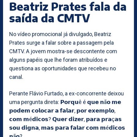
Beatriz Prates fala da
saída da CMTV
No vídeo promocional já divulgado, Beatriz
Prates surge a falar sobre a passagem pela
CMTV. A jovem mostra-se descontente com
alguns papéis que lhe foram atribuídos e
questiona as oportunidades que recebeu no
canal.
Perante Flávio Furtado, a ex-concorrente deixou
uma pergunta direta: 𝗣𝗼𝗿𝗾𝘂ê é 𝗾𝘂𝗲 𝗻ã𝗼 𝗺𝗲
𝗽𝗼𝗱𝗲𝗺 𝗰𝗼𝗹𝗼𝗰𝗮𝗿 𝗮 𝗳𝗮𝗹𝗮𝗿, 𝗽𝗼𝗿 𝗲𝘅𝗲𝗺𝗽𝗹𝗼,
𝗰𝗼𝗺 𝗺é𝗱𝗶𝗰𝗼𝘀? 𝗤𝘂𝗲𝗿 𝗱𝗶𝘇𝗲𝗿, 𝗽𝗮𝗿𝗮 𝗽𝗿𝗮ç𝗮𝘀
𝘀𝗼𝘂 𝗱𝗶𝗴𝗻𝗮, 𝗺𝗮𝘀 𝗽𝗮𝗿𝗮 𝗳𝗮𝗹𝗮𝗿 𝗰𝗼𝗺 𝗺é𝗱𝗶𝗰𝗼𝘀
𝗻ã𝗼?