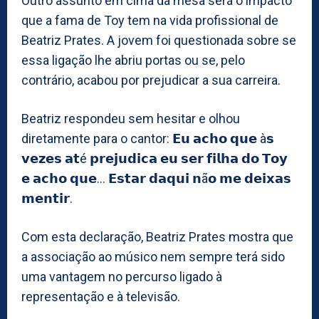
Outro assunto em cima da mesa será o impacto
que a fama de Toy tem na vida profissional de
Beatriz Prates. A jovem foi questionada sobre se
essa ligação lhe abriu portas ou se, pelo
contrário, acabou por prejudicar a sua carreira.
Beatriz respondeu sem hesitar e olhou
diretamente para o cantor: 𝗘𝘂 𝗮𝗰𝗵𝗼 𝗾𝘂𝗲 à𝘀
𝘃𝗲𝘇𝗲𝘀 𝗮𝘁é 𝗽𝗿𝗲𝗷𝘂𝗱𝗶𝗰𝗮 𝗲𝘂 𝘀𝗲𝗿 𝗳𝗶𝗹𝗵𝗮 𝗱𝗼 𝗧𝗼𝘆
𝗲 𝗮𝗰𝗵𝗼 𝗾𝘂𝗲… 𝗘𝘀𝘁𝗮𝗿 𝗱𝗮𝗾𝘂𝗶 𝗻ã𝗼 𝗺𝗲 𝗱𝗲𝗶𝘅𝗮𝘀
𝗺𝗲𝗻𝘁𝗶𝗿.
Com esta declaração, Beatriz Prates mostra que
a associação ao músico nem sempre terá sido
uma vantagem no percurso ligado à
representação e à televisão.