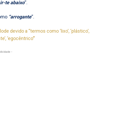
ir-te abaixo
“.
como
“arrogante
“.
ode devido a “termos como ‘lixo’, ‘plástico’,
e’, ‘egocêntrico’”
blicidade -