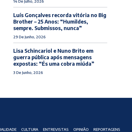
14 De Julho, 2026
Luís Gonçalves recorda vitória no Big
Brother – 25 Anos: “Humildes,
sempre. Submissos, nunca”
29 De Junho, 2026
Lisa Schincariol e Nuno Brito em
guerra pública após mensagens
expostas: “És uma cobra miúda”
3 De Junho, 2026
ALIDADE
CULTURA
ENTREVISTAS
OPINIÃO
REPORTAGENS