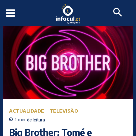
ACTUALIDADE
TELEVISÃO
1
min.
de leitura
Big Brother: Tomé e