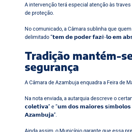
A intervenção terá especial atenção às traves
de proteção.
No comunicado, a Câmara sublinha que quem 
delimitado “𝘁𝗲𝗺 𝗱𝗲 𝗽𝗼𝗱𝗲𝗿 𝗳𝗮𝘇ê-𝗹𝗼 𝗲𝗺 𝗮𝗯𝘀
Tradição mantém-se
segurança
A Câmara de Azambuja enquadra a Feira de M
Na nota enviada, a autarquia descreve o certame como
𝗰𝗼𝗹𝗲𝘁𝗶𝘃𝗮” e “𝘂𝗺 𝗱𝗼𝘀 𝗺𝗮𝗶𝗼𝗿𝗲𝘀 𝘀í𝗺𝗯𝗼𝗹𝗼𝘀
𝗔𝘇𝗮𝗺𝗯𝘂𝗷𝗮”.
Ainda assim, o Município garante que essa pr