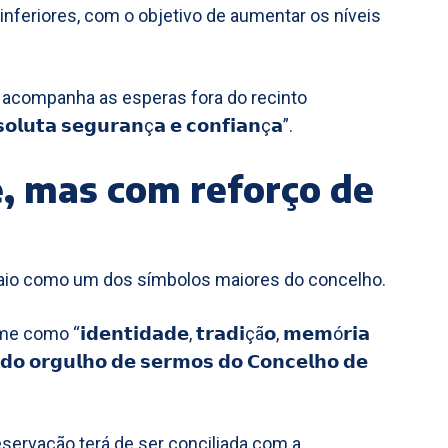
 inferiores, com o objetivo de aumentar os níveis
acompanha as esperas fora do recinto
𝗹𝘂𝘁𝗮 𝘀𝗲𝗴𝘂𝗿𝗮𝗻ç𝗮 𝗲 𝗰𝗼𝗻𝗳𝗶𝗮𝗻ç𝗮”.
, mas com reforço de
aio como um dos símbolos maiores do concelho.
 “𝗶𝗱𝗲𝗻𝘁𝗶𝗱𝗮𝗱𝗲, 𝘁𝗿𝗮𝗱𝗶çã𝗼, 𝗺𝗲𝗺ó𝗿𝗶𝗮
 𝗱𝗼 𝗼𝗿𝗴𝘂𝗹𝗵𝗼 𝗱𝗲 𝘀𝗲𝗿𝗺𝗼𝘀 𝗱𝗼 𝗖𝗼𝗻𝗰𝗲𝗹𝗵𝗼 𝗱𝗲
eservação terá de ser conciliada com a