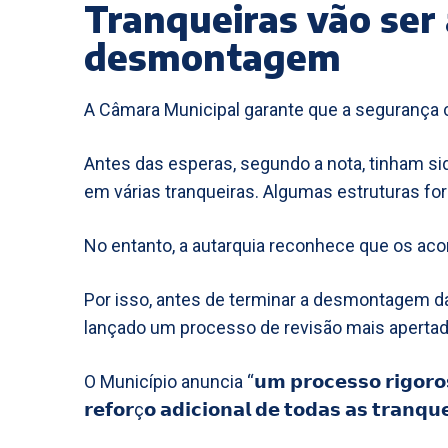
Tranqueiras vão ser 
desmontagem
A Câmara Municipal garante que a segurança co
Antes das esperas, segundo a nota, tinham si
em várias tranqueiras. Algumas estruturas f
No entanto, a autarquia reconhece que os a
Por isso, antes de terminar a desmontagem das
lançado um processo de revisão mais apertad
O Município anuncia “𝘂𝗺 𝗽𝗿𝗼𝗰𝗲𝘀𝘀𝗼 𝗿𝗶𝗴𝗼𝗿𝗼𝘀𝗼 
𝗿𝗲𝗳𝗼𝗿ç𝗼 𝗮𝗱𝗶𝗰𝗶𝗼𝗻𝗮𝗹 𝗱𝗲 𝘁𝗼𝗱𝗮𝘀 𝗮𝘀 𝘁𝗿𝗮𝗻𝗾𝘂𝗲