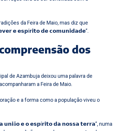
adições da Feira de Maio, mas diz que
𝗲𝗿 𝗲 𝗲𝘀𝗽í𝗿𝗶𝘁𝗼 𝗱𝗲 𝗰𝗼𝗺𝘂𝗻𝗶𝗱𝗮𝗱𝗲”.
 compreensão dos
cipal de Azambuja deixou uma palavra de
 acompanharam a Feira de Maio.
oração e a forma como a população viveu o
ã𝗼 𝗲 𝗼 𝗲𝘀𝗽í𝗿𝗶𝘁𝗼 𝗱𝗮 𝗻𝗼𝘀𝘀𝗮 𝘁𝗲𝗿𝗿𝗮”, numa