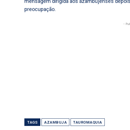
mensagem dirigida aos azambujenses depoi
preocupação.
- Pu
TAGS
AZAMBUJA
TAUROMAQUIA