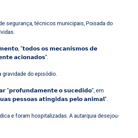
 de segurança, técnicos municipais, Poisada do
vidas.
𝗻𝘁𝗼, “𝘁𝗼𝗱𝗼𝘀 𝗼𝘀 𝗺𝗲𝗰𝗮𝗻𝗶𝘀𝗺𝗼𝘀 𝗱𝗲
𝗻𝘁𝗲 𝗮𝗰𝗶𝗼𝗻𝗮𝗱𝗼𝘀”.
gravidade do episódio.
𝗿𝗼𝗳𝘂𝗻𝗱𝗮𝗺𝗲𝗻𝘁𝗲 𝗼 𝘀𝘂𝗰𝗲𝗱𝗶𝗱𝗼”, em
𝗮𝘀 𝗽𝗲𝘀𝘀𝗼𝗮𝘀 𝗮𝘁𝗶𝗻𝗴𝗶𝗱𝗮𝘀 𝗽𝗲𝗹𝗼 𝗮𝗻𝗶𝗺𝗮𝗹”.
ica e foram hospitalizadas. A autarquia desejou-