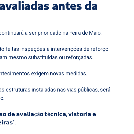
avaliadas antes da
ntinuará a ser prioridade na Feira de Maio.
do feitas inspeções e intervenções de reforço
oram mesmo substituídas ou reforçadas.
contecimentos exigem novas medidas.
 estruturas instaladas nas vias públicas, será
o.
𝗲 𝗮𝘃𝗮𝗹𝗶𝗮çã𝗼 𝘁é𝗰𝗻𝗶𝗰𝗮, 𝘃𝗶𝘀𝘁𝗼𝗿𝗶𝗮 𝗲
𝗶𝗿𝗮𝘀”.