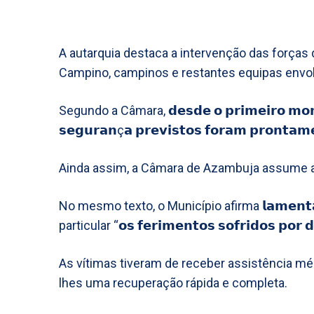
A autarquia destaca a intervenção das forças
Campino, campinos e restantes equipas envol
Segundo a Câmara, 𝗱𝗲𝘀𝗱𝗲 𝗼 𝗽𝗿𝗶𝗺𝗲𝗶𝗿𝗼 𝗺𝗼𝗺𝗲
𝘀𝗲𝗴𝘂𝗿𝗮𝗻ç𝗮 𝗽𝗿𝗲𝘃𝗶𝘀𝘁𝗼𝘀 𝗳𝗼𝗿𝗮𝗺 𝗽𝗿𝗼𝗻𝘁𝗮𝗺
Ainda assim, a Câmara de Azambuja assume a 
No mesmo texto, o Município afirma 𝗹𝗮𝗺𝗲𝗻𝘁𝗮𝗿 “
particular “𝗼𝘀 𝗳𝗲𝗿𝗶𝗺𝗲𝗻𝘁𝗼𝘀 𝘀𝗼𝗳𝗿𝗶𝗱𝗼𝘀 𝗽𝗼𝗿 𝗱
As vítimas tiveram de receber assistência méd
lhes uma recuperação rápida e completa.