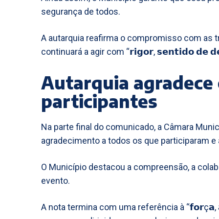
segurança de todos.
A autarquia reafirma o compromisso com as tr
continuará a agir com “𝗿𝗶𝗴𝗼𝗿, 𝘀𝗲𝗻𝘁𝗶𝗱𝗼 𝗱𝗲 𝗱𝗲𝘃
Autarquia agradece
participantes
Na parte final do comunicado, a Câmara Muni
agradecimento a todos os que participaram e
O Município destacou a compreensão, a colab
evento.
A nota termina com uma referência à “𝗳𝗼𝗿ç𝗮, 𝗮 𝘂𝗻