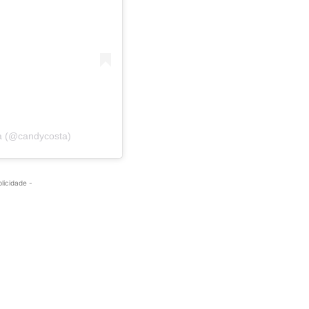
ta (@candycosta)
blicidade -