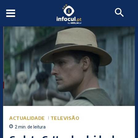
ACTUALIDADE
TELEVISÃO
2
min.
de leitura