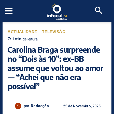
ACTUALIDADE
TELEVISÃO
1
min.
de leitura
Carolina Braga surpreende
no “Dois às 10”: ex-BB
assume que voltou ao amor
— “Achei que não era
possível”
por
Redacção
25 de Novembro, 2025