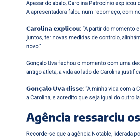
Apesar do abalo, Carolina Patrocínio explicou 
A apresentadora falou num recomeço, com no
𝗖𝗮𝗿𝗼𝗹𝗶𝗻𝗮 𝗲𝘅𝗽𝗹𝗶𝗰𝗼𝘂: “A partir do mo
juntos, ter novas medidas de controlo, alinhá
novo.”
Gonçalo Uva fechou o momento com uma declar
antigo atleta, a vida ao lado de Carolina justifi
𝗚𝗼𝗻𝗰̧𝗮𝗹𝗼 𝗨𝘃𝗮 𝗱𝗶𝘀𝘀𝗲: “A minha vida c
a Carolina, e acredito que seja igual do outro 
Agência ressarciu os
Recorde-se que a agência Notable, liderada po