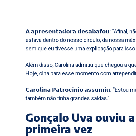
𝗔 𝗮𝗽𝗿𝗲𝘀𝗲𝗻𝘁𝗮𝗱𝗼𝗿𝗮 𝗱𝗲𝘀𝗮𝗯𝗮𝗳𝗼𝘂: “A
estava dentro do nosso círculo, da nossa máx
sem que eu tivesse uma explicação para isso 
Além disso, Carolina admitiu que chegou a que
Hoje, olha para esse momento com arrepend
𝗖𝗮𝗿𝗼𝗹𝗶𝗻𝗮 𝗣𝗮𝘁𝗿𝗼𝗰𝗶́𝗻𝗶𝗼 𝗮𝘀𝘀𝘂𝗺𝗶𝘂:
também não tinha grandes saídas.”
Gonçalo Uva ouviu a
primeira vez