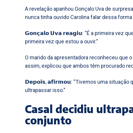
A revelação apanhou Gonçalo Uva de surpresa
nunca tinha ouvido Carolina falar dessa forma
𝗚𝗼𝗻𝗰̧𝗮𝗹𝗼 𝗨𝘃𝗮 𝗿𝗲𝗮𝗴𝗶𝘂: “É a primeira 
primeira vez que estou a ouvir.”
O marido da apresentadora reconheceu que o e
assim, explicou que ambos têm procurado reco
𝗗𝗲𝗽𝗼𝗶𝘀, 𝗮𝗳𝗶𝗿𝗺𝗼𝘂: “Tivemos uma situa
ultrapassar isso.”
Casal decidiu ultrap
conjunto