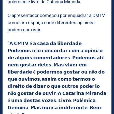
polémico e livre de Catarina Miranda.
O apresentador começou por enquadrar a CMTV
como um espaço onde diferentes opiniões
podem coexistir.
“𝗔 𝗖𝗠𝗧𝗩 é 𝗮 𝗰𝗮𝘀𝗮 𝗱𝗮 𝗹𝗶𝗯𝗲𝗿𝗱𝗮𝗱𝗲.
𝗣𝗼𝗱𝗲𝗺𝗼𝘀 𝗻ã𝗼 𝗰𝗼𝗻𝗰𝗼𝗿𝗱𝗮𝗿 𝗰𝗼𝗺 𝗮 𝗼𝗽𝗶𝗻𝗶ã𝗼
𝗱𝗲 𝗮𝗹𝗴𝘂𝗻𝘀 𝗰𝗼𝗺𝗲𝗻𝘁𝗮𝗱𝗼𝗿𝗲𝘀. 𝗣𝗼𝗱𝗲𝗺𝗼𝘀 𝗮𝘁é
𝗻𝗲𝗺 𝗴𝗼𝘀𝘁𝗮𝗿 𝗱𝗲𝗹𝗲𝘀. 𝗠𝗮𝘀 𝘃𝗶𝘃𝗲𝗿 𝗲𝗺
𝗹𝗶𝗯𝗲𝗿𝗱𝗮𝗱𝗲 é 𝗽𝗼𝗱𝗲𝗿𝗺𝗼𝘀 𝗴𝗼𝘀𝘁𝗮𝗿 𝗼𝘂 𝗻ã𝗼 𝗱𝗼
𝗾𝘂𝗲 𝗼𝘂𝘃𝗶𝗺𝗼𝘀, 𝗮𝘀𝘀𝗶𝗺 𝗰𝗼𝗺𝗼 𝘁𝗲𝗿𝗺𝗼𝘀 𝗼
𝗱𝗶𝗿𝗲𝗶𝘁𝗼 𝗱𝗲 𝗱𝗶𝘇𝗲𝗿 𝗼 𝗾𝘂𝗲 𝗼𝘂𝘁𝗿𝗼𝘀 𝗽𝗼𝗱𝗲𝗿ã𝗼
𝗻ã𝗼 𝗴𝗼𝘀𝘁𝗮𝗿 𝗱𝗲 𝗼𝘂𝘃𝗶𝗿. 𝗔 𝗖𝗮𝘁𝗮𝗿𝗶𝗻𝗮 𝗠𝗶𝗿𝗮𝗻𝗱𝗮
é 𝘂𝗺𝗮 𝗱𝗲𝘀𝘁𝗮𝘀 𝘃𝗼𝘇𝗲𝘀. 𝗟𝗶𝘃𝗿𝗲. 𝗣𝗼𝗹é𝗺𝗶𝗰𝗮.
𝗚𝗲𝗻𝘂í𝗻𝗮. 𝗠𝗮𝘀 𝗻𝘂𝗻𝗰𝗮 𝗶𝗻𝗱𝗶𝗳𝗲𝗿𝗲𝗻𝘁𝗲. 𝗕𝗲𝗺-