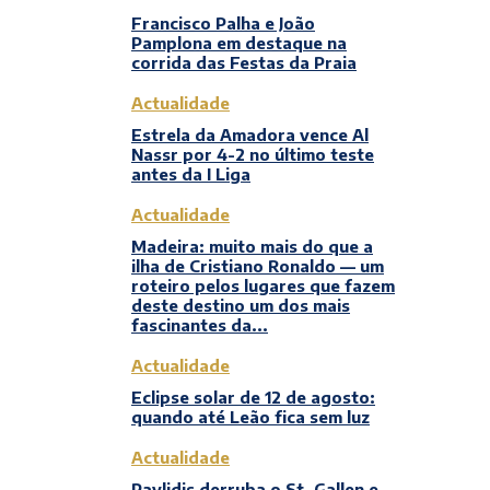
Francisco Palha e João
Pamplona em destaque na
corrida das Festas da Praia
Actualidade
Estrela da Amadora vence Al
Nassr por 4-2 no último teste
antes da I Liga
Actualidade
Madeira: muito mais do que a
ilha de Cristiano Ronaldo — um
roteiro pelos lugares que fazem
deste destino um dos mais
fascinantes da...
Actualidade
Eclipse solar de 12 de agosto:
quando até Leão fica sem luz
Actualidade
Pavlidis derruba o St. Gallen e