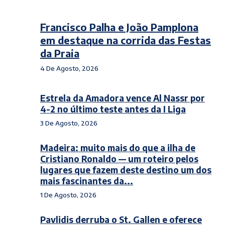
Francisco Palha e João Pamplona
em destaque na corrida das Festas
da Praia
4 De Agosto, 2026
Estrela da Amadora vence Al Nassr por
4-2 no último teste antes da I Liga
3 De Agosto, 2026
Madeira: muito mais do que a ilha de
Cristiano Ronaldo — um roteiro pelos
lugares que fazem deste destino um dos
mais fascinantes da...
1 De Agosto, 2026
Pavlidis derruba o St. Gallen e oferece