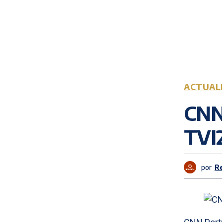
ACTUAL
CNN 
TVI
por
R