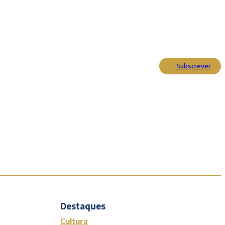
Subscrever
Actualidade
Cultura
Entrevistas
Opinião
Reportagens
Editorial
Destaques
Cultura