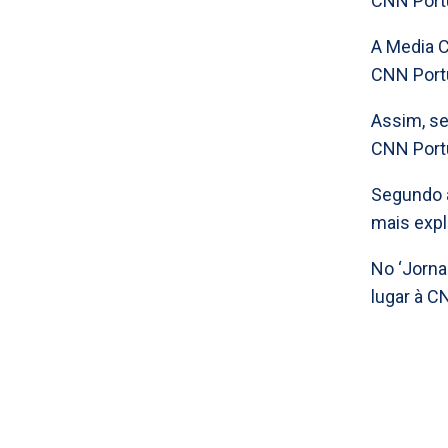
CNN Portu
A Media C
CNN Port
Assim, se
CNN Portu
Segundo a
mais expl
No ‘Jorna
lugar à C