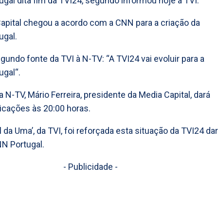
gal dita fim da TVI24, segundo informou hoje a TVI.
apital chegou a acordo com a CNN para a criação da
ugal.
gundo fonte da TVI à N-TV: “A TVI24 vai evoluir para a
gal“.
 N-TV, Mário Ferreira, presidente da Media Capital, dará
icações às 20:00 horas.
l da Uma’, da TVI, foi reforçada esta situação da TVI24 dar
NN Portugal.
- Publicidade -