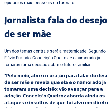
episódios mais pessoais do formato.
Jornalista fala do desejo
de ser mãe
Um dos temas centrais será a maternidade. Segundo
Flávio Furtado, Conceição Queiroz e o namorado já
tomaram uma decisão sobre o futuro familiar.
“𝗣𝗲𝗹𝗼 𝗺𝗲𝗶𝗼, 𝗮𝗯𝗿𝗲 𝗼 𝗰𝗼𝗿𝗮çã𝗼 𝗽𝗮𝗿𝗮 𝗳𝗮𝗹𝗮𝗿 𝗱𝗼 𝗱𝗲𝘀𝗲
𝗱𝗲 𝘀𝗲𝗿 𝗺ã𝗲 𝗲 𝗿𝗲𝘃𝗲𝗹𝗮 𝗾𝘂𝗲 𝗲𝗹𝗮 𝗲 𝗼 𝗻𝗮𝗺𝗼𝗿𝗮𝗱𝗼 𝗷á
𝘁𝗼𝗺𝗮𝗿𝗮𝗺 𝘂𝗺𝗮 𝗱𝗲𝗰𝗶𝘀ã𝗼: 𝘃ã𝗼 𝗮𝘃𝗮𝗻ç𝗮𝗿 𝗽𝗮𝗿𝗮 𝗮
𝗮𝗱𝗼çã𝗼. 𝗖𝗼𝗻𝗰𝗲𝗶çã𝗼 𝗤𝘂𝗲𝗶𝗿𝗼𝘇 𝗮𝗯𝗼𝗿𝗱𝗮 𝗮𝗶𝗻𝗱𝗮 𝗼𝘀
𝗮𝘁𝗮𝗾𝘂𝗲𝘀 𝗲 𝗶𝗻𝘀𝘂𝗹𝘁𝗼𝘀 𝗱𝗲 𝗾𝘂𝗲 𝗳𝗼𝗶 𝗮𝗹𝘃𝗼 𝗲𝗺 𝗱𝗶𝗿𝗲𝘁𝗼