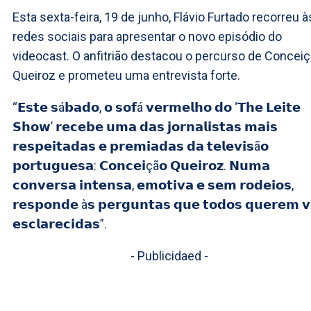
Esta sexta-feira, 19 de junho, Flávio Furtado recorreu à
redes sociais para apresentar o novo episódio do
videocast. O anfitrião destacou o percurso de Concei
Queiroz e prometeu uma entrevista forte.
“𝗘𝘀𝘁𝗲 𝘀á𝗯𝗮𝗱𝗼, 𝗼 𝘀𝗼𝗳á 𝘃𝗲𝗿𝗺𝗲𝗹𝗵𝗼 𝗱𝗼 ‘𝗧𝗵𝗲 𝗟𝗲𝗶𝘁𝗲
𝗦𝗵𝗼𝘄’ 𝗿𝗲𝗰𝗲𝗯𝗲 𝘂𝗺𝗮 𝗱𝗮𝘀 𝗷𝗼𝗿𝗻𝗮𝗹𝗶𝘀𝘁𝗮𝘀 𝗺𝗮𝗶𝘀
𝗿𝗲𝘀𝗽𝗲𝗶𝘁𝗮𝗱𝗮𝘀 𝗲 𝗽𝗿𝗲𝗺𝗶𝗮𝗱𝗮𝘀 𝗱𝗮 𝘁𝗲𝗹𝗲𝘃𝗶𝘀ã𝗼
𝗽𝗼𝗿𝘁𝘂𝗴𝘂𝗲𝘀𝗮: 𝗖𝗼𝗻𝗰𝗲𝗶çã𝗼 𝗤𝘂𝗲𝗶𝗿𝗼𝘇. 𝗡𝘂𝗺𝗮
𝗰𝗼𝗻𝘃𝗲𝗿𝘀𝗮 𝗶𝗻𝘁𝗲𝗻𝘀𝗮, 𝗲𝗺𝗼𝘁𝗶𝘃𝗮 𝗲 𝘀𝗲𝗺 𝗿𝗼𝗱𝗲𝗶𝗼𝘀,
𝗿𝗲𝘀𝗽𝗼𝗻𝗱𝗲 à𝘀 𝗽𝗲𝗿𝗴𝘂𝗻𝘁𝗮𝘀 𝗾𝘂𝗲 𝘁𝗼𝗱𝗼𝘀 𝗾𝘂𝗲𝗿𝗲𝗺 𝘃
𝗲𝘀𝗰𝗹𝗮𝗿𝗲𝗰𝗶𝗱𝗮𝘀”.
- Publicidaed -