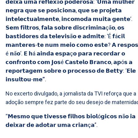
𝗱𝗲𝗶𝘅𝗮 𝘂𝗺𝗮 𝗿𝗲𝗳𝗹𝗲𝘅ã𝗼 𝗽𝗼𝗱𝗲𝗿𝗼𝘀𝗮: ‘𝗨𝗺𝗮 𝗺𝘂𝗹𝗵𝗲𝗿
𝗻𝗲𝗴𝗿𝗮 𝗾𝘂𝗲 𝘀𝗲 𝗽𝗼𝘀𝗶𝗰𝗶𝗼𝗻𝗮, 𝗾𝘂𝗲 𝘀𝗲 𝗽𝗿𝗼𝗷𝗲𝘁𝗮
𝗶𝗻𝘁𝗲𝗹𝗲𝗰𝘁𝘂𝗮𝗹𝗺𝗲𝗻𝘁𝗲, 𝗶𝗻𝗰𝗼𝗺𝗼𝗱𝗮 𝗺𝘂𝗶𝘁𝗮 𝗴𝗲𝗻𝘁𝗲’.
𝗦𝗲𝗺 𝗳𝗶𝗹𝘁𝗿𝗼𝘀, 𝗳𝗮𝗹𝗮 𝘀𝗼𝗯𝗿𝗲 𝗱𝗶𝘀𝗰𝗿𝗶𝗺𝗶𝗻𝗮çã𝗼, 𝗼𝘀
𝗯𝗮𝘀𝘁𝗶𝗱𝗼𝗿𝗲𝘀 𝗱𝗮 𝘁𝗲𝗹𝗲𝘃𝗶𝘀ã𝗼 𝗲 𝗮𝗱𝗺𝗶𝘁𝗲: ‘É 𝗳á𝗰𝗶𝗹
𝗺𝗮𝗻𝘁𝗲𝗿𝗲𝘀-𝘁𝗲 𝗻𝘂𝗺 𝗺𝗲𝗶𝗼 𝗰𝗼𝗺𝗼 𝗲𝘀𝘁𝗲? 𝗔 𝗿𝗲𝘀𝗽𝗼𝘀
é 𝗻ã𝗼’. 𝗘 𝗵á 𝗮𝗶𝗻𝗱𝗮 𝗲𝘀𝗽𝗮ç𝗼 𝗽𝗮𝗿𝗮 𝗿𝗲𝗰𝗼𝗿𝗱𝗮𝗿 𝗼
𝗰𝗼𝗻𝗳𝗿𝗼𝗻𝘁𝗼 𝗰𝗼𝗺 𝗝𝗼𝘀é 𝗖𝗮𝘀𝘁𝗲𝗹𝗼 𝗕𝗿𝗮𝗻𝗰𝗼, 𝗮𝗽ó𝘀 𝗮
𝗿𝗲𝗽𝗼𝗿𝘁𝗮𝗴𝗲𝗺 𝘀𝗼𝗯𝗿𝗲 𝗼 𝗽𝗿𝗼𝗰𝗲𝘀𝘀𝗼 𝗱𝗲 𝗕𝗲𝘁𝘁𝘆: ‘𝗘𝗹𝗲
𝗶𝗻𝘀𝘂𝗹𝘁𝗼𝘂-𝗺𝗲’”.
No excerto divulgado, a jornalista da TVI reforça que a
adoção sempre fez parte do seu desejo de maternida
“𝗠𝗲𝘀𝗺𝗼 𝗾𝘂𝗲 𝘁𝗶𝘃𝗲𝘀𝘀𝗲 𝗳𝗶𝗹𝗵𝗼𝘀 𝗯𝗶𝗼𝗹ó𝗴𝗶𝗰𝗼𝘀 𝗻ã𝗼 𝗶𝗮
𝗱𝗲𝗶𝘅𝗮𝗿 𝗱𝗲 𝗮𝗱𝗼𝘁𝗮𝗿 𝘂𝗺𝗮 𝗰𝗿𝗶𝗮𝗻ç𝗮”.