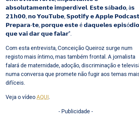
𝗮𝗯𝘀𝗼𝗹𝘂𝘁𝗮𝗺𝗲𝗻𝘁𝗲 𝗶𝗺𝗽𝗲𝗿𝗱í𝘃𝗲𝗹. 𝗘𝘀𝘁𝗲 𝘀á𝗯𝗮𝗱𝗼, à𝘀
𝟮𝟭𝗵𝟬𝟬, 𝗻𝗼 𝗬𝗼𝘂𝗧𝘂𝗯𝗲, 𝗦𝗽𝗼𝘁𝗶𝗳𝘆 𝗲 𝗔𝗽𝗽𝗹𝗲 𝗣𝗼𝗱𝗰𝗮𝘀
𝗣𝗿𝗲𝗽𝗮𝗿𝗮-𝘁𝗲, 𝗽𝗼𝗿𝗾𝘂𝗲 𝗲𝘀𝘁𝗲 é 𝗱𝗮𝗾𝘂𝗲𝗹𝗲𝘀 𝗲𝗽𝗶𝘀ó𝗱𝗶
𝗾𝘂𝗲 𝘃𝗮𝗶 𝗱𝗮𝗿 𝗾𝘂𝗲 𝗳𝗮𝗹𝗮𝗿”.
Com esta entrevista, Conceição Queiroz surge num
registo mais íntimo, mas também frontal. A jornalista
falará de maternidade, adoção, discriminação e televis
numa conversa que promete não fugir aos temas mai
difíceis.
Veja o vídeo
AQUI
.
- Publicidade -