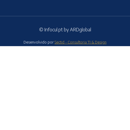
© Infocul.pt by ARDglobal
Desenvolvido por
Sectid - Consultoria TI & Design