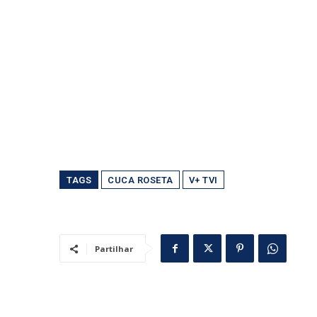
TAGS
CUCA ROSETA
V+ TVI
Partilhar