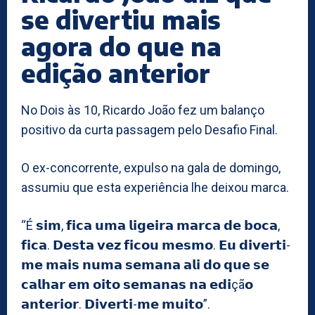
se divertiu mais
agora do que na
edição anterior
No Dois às 10, Ricardo João fez um balanço
positivo da curta passagem pelo Desafio Final.
O ex-concorrente, expulso na gala de domingo,
assumiu que esta experiência lhe deixou marca.
“É 𝘀𝗶𝗺, 𝗳𝗶𝗰𝗮 𝘂𝗺𝗮 𝗹𝗶𝗴𝗲𝗶𝗿𝗮 𝗺𝗮𝗿𝗰𝗮 𝗱𝗲 𝗯𝗼𝗰𝗮,
𝗳𝗶𝗰𝗮. 𝗗𝗲𝘀𝘁𝗮 𝘃𝗲𝘇 𝗳𝗶𝗰𝗼𝘂 𝗺𝗲𝘀𝗺𝗼. 𝗘𝘂 𝗱𝗶𝘃𝗲𝗿𝘁𝗶-
𝗺𝗲 𝗺𝗮𝗶𝘀 𝗻𝘂𝗺𝗮 𝘀𝗲𝗺𝗮𝗻𝗮 𝗮𝗹𝗶 𝗱𝗼 𝗾𝘂𝗲 𝘀𝗲
𝗰𝗮𝗹𝗵𝗮𝗿 𝗲𝗺 𝗼𝗶𝘁𝗼 𝘀𝗲𝗺𝗮𝗻𝗮𝘀 𝗻𝗮 𝗲𝗱𝗶çã𝗼
𝗮𝗻𝘁𝗲𝗿𝗶𝗼𝗿. 𝗗𝗶𝘃𝗲𝗿𝘁𝗶-𝗺𝗲 𝗺𝘂𝗶𝘁𝗼”.