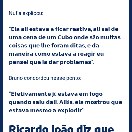
Nufla explicou:
“𝗘𝗹𝗮 𝗮𝗹𝗶 𝗲𝘀𝘁𝗮𝘃𝗮 𝗮 𝗳𝗶𝗰𝗮𝗿 𝗿𝗲𝗮𝘁𝗶𝘃𝗮, 𝗮𝗹𝗶 𝘀𝗮𝗶 𝗱𝗲
𝘂𝗺𝗮 𝗰𝗲𝗻𝗮 𝗱𝗲 𝘂𝗺 𝗖𝘂𝗯𝗼 𝗼𝗻𝗱𝗲 𝘀ã𝗼 𝗺𝘂𝗶𝘁𝗮𝘀
𝗰𝗼𝗶𝘀𝗮𝘀 𝗾𝘂𝗲 𝗹𝗵𝗲 𝗳𝗼𝗿𝗮𝗺 𝗱𝗶𝘁𝗮𝘀, 𝗲 𝗱𝗮
𝗺𝗮𝗻𝗲𝗶𝗿𝗮 𝗰𝗼𝗺𝗼 𝗲𝘀𝘁𝗮𝘃𝗮 𝗮 𝗿𝗲𝗮𝗴𝗶𝗿 𝗲𝘂
𝗽𝗲𝗻𝘀𝗲𝗶 𝗾𝘂𝗲 𝗶𝗮 𝗱𝗮𝗿 𝗽𝗿𝗼𝗯𝗹𝗲𝗺𝗮𝘀”.
Bruno concordou nesse ponto:
“𝗘𝗳𝗲𝘁𝗶𝘃𝗮𝗺𝗲𝗻𝘁𝗲 𝗷á 𝗲𝘀𝘁𝗮𝘃𝗮 𝗲𝗺 𝗳𝗼𝗴𝗼
𝗾𝘂𝗮𝗻𝗱𝗼 𝘀𝗮𝗶𝘂 𝗱𝗮𝗹𝗶. 𝗔𝗹𝗶á𝘀, 𝗲𝗹𝗮 𝗺𝗼𝘀𝘁𝗿𝗼𝘂 𝗾𝘂𝗲
𝗲𝘀𝘁𝗮𝘃𝗮 𝗺𝗲𝘀𝗺𝗼 𝗮 𝗲𝘅𝗽𝗹𝗼𝗱𝗶𝗿”.
Ricardo João diz que