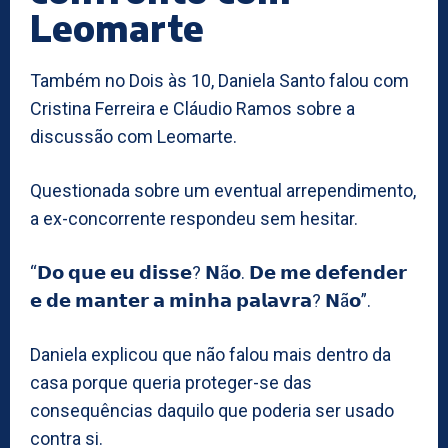
Leomarte
Também no Dois às 10, Daniela Santo falou com
Cristina Ferreira e Cláudio Ramos sobre a
discussão com Leomarte.
Questionada sobre um eventual arrependimento,
a ex-concorrente respondeu sem hesitar.
“𝗗𝗼 𝗾𝘂𝗲 𝗲𝘂 𝗱𝗶𝘀𝘀𝗲? 𝗡ã𝗼. 𝗗𝗲 𝗺𝗲 𝗱𝗲𝗳𝗲𝗻𝗱𝗲𝗿
𝗲 𝗱𝗲 𝗺𝗮𝗻𝘁𝗲𝗿 𝗮 𝗺𝗶𝗻𝗵𝗮 𝗽𝗮𝗹𝗮𝘃𝗿𝗮? 𝗡ã𝗼”.
Daniela explicou que não falou mais dentro da
casa porque queria proteger-se das
consequências daquilo que poderia ser usado
contra si.