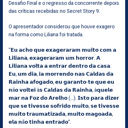
Desafio Final e o regresso da concorrente depois
das críticas recebidas no Secret Story 9.
O apresentador considerou que houve exagero
na forma como Liliana foi tratada.
“𝗘𝘂 𝗮𝗰𝗵𝗼 𝗾𝘂𝗲 𝗲𝘅𝗮𝗴𝗲𝗿𝗮𝗿𝗮𝗺 𝗺𝘂𝗶𝘁𝗼 𝗰𝗼𝗺 𝗮
𝗟𝗶𝗹𝗶𝗮𝗻𝗮, 𝗲𝘅𝗮𝗴𝗲𝗿𝗮𝗿𝗮𝗺 𝘂𝗺 𝗵𝗼𝗿𝗿𝗼𝗿. 𝗔
𝗟𝗶𝗹𝗶𝗮𝗻𝗮 𝘃𝗼𝗹𝘁𝗮 𝗮 𝗲𝗻𝘁𝗿𝗮𝗿 𝗱𝗲𝗻𝘁𝗿𝗼 𝗱𝗮 𝗰𝗮𝘀𝗮.
𝗘𝘂, 𝘂𝗺 𝗱𝗶𝗮, 𝗶𝗮 𝗺𝗼𝗿𝗿𝗲𝗻𝗱𝗼 𝗻𝗮𝘀 𝗖𝗮𝗹𝗱𝗮𝘀 𝗱𝗮
𝗥𝗮𝗶𝗻𝗵𝗮 𝗮𝗳𝗼𝗴𝗮𝗱𝗼, 𝗲𝘂 𝗴𝗮𝗿𝗮𝗻𝘁𝗼-𝘁𝗲 𝗾𝘂𝗲 𝗲𝘂
𝗻ã𝗼 𝘃𝗼𝗹𝘁𝗲𝗶 à𝘀 𝗖𝗮𝗹𝗱𝗮𝘀 𝗱𝗮 𝗥𝗮𝗶𝗻𝗵𝗮, à𝗾𝘂𝗲𝗹𝗲
𝗺𝗮𝗿 𝗻𝗮 𝗙𝗼𝘇 𝗱𝗼 𝗔𝗿𝗲𝗹𝗵𝗼 (…). 𝗜𝘀𝘁𝗼 𝗽𝗮𝗿𝗮 𝗱𝗶𝘇𝗲𝗿
𝗾𝘂𝗲 𝘀𝗲 𝘁𝗶𝘃𝗲𝘀𝘀𝗲 𝘀𝗼𝗳𝗿𝗶𝗱𝗼 𝗺𝘂𝗶𝘁𝗼, 𝘀𝗲 𝘁𝗶𝘃𝗲𝘀𝘀𝗲
𝗺𝘂𝗶𝘁𝗼 𝘁𝗿𝗮𝘂𝗺𝗮𝘁𝗶𝘇𝗮𝗱𝗮, 𝗺𝘂𝗶𝘁𝗼 𝗺𝗮𝗴𝗼𝗮𝗱𝗮,
𝗲𝗹𝗮 𝗻ã𝗼 𝘁𝗶𝗻𝗵𝗮 𝗲𝗻𝘁𝗿𝗮𝗱𝗼”.