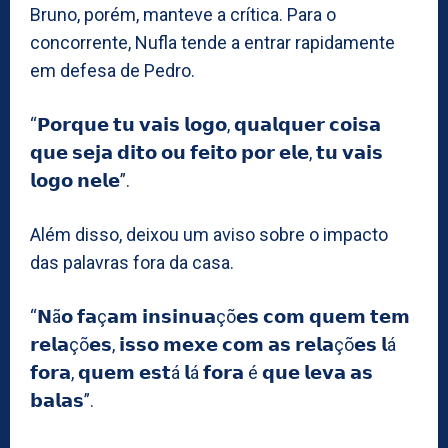
Bruno, porém, manteve a crítica. Para o
concorrente, Nufla tende a entrar rapidamente
em defesa de Pedro.
“𝗣𝗼𝗿𝗾𝘂𝗲 𝘁𝘂 𝘃𝗮𝗶𝘀 𝗹𝗼𝗴𝗼, 𝗾𝘂𝗮𝗹𝗾𝘂𝗲𝗿 𝗰𝗼𝗶𝘀𝗮
𝗾𝘂𝗲 𝘀𝗲𝗷𝗮 𝗱𝗶𝘁𝗼 𝗼𝘂 𝗳𝗲𝗶𝘁𝗼 𝗽𝗼𝗿 𝗲𝗹𝗲, 𝘁𝘂 𝘃𝗮𝗶𝘀
𝗹𝗼𝗴𝗼 𝗻𝗲𝗹𝗲”.
Além disso, deixou um aviso sobre o impacto
das palavras fora da casa.
“𝗡ã𝗼 𝗳𝗮ç𝗮𝗺 𝗶𝗻𝘀𝗶𝗻𝘂𝗮çõ𝗲𝘀 𝗰𝗼𝗺 𝗾𝘂𝗲𝗺 𝘁𝗲𝗺
𝗿𝗲𝗹𝗮çõ𝗲𝘀, 𝗶𝘀𝘀𝗼 𝗺𝗲𝘅𝗲 𝗰𝗼𝗺 𝗮𝘀 𝗿𝗲𝗹𝗮çõ𝗲𝘀 𝗹á
𝗳𝗼𝗿𝗮, 𝗾𝘂𝗲𝗺 𝗲𝘀𝘁á 𝗹á 𝗳𝗼𝗿𝗮 é 𝗾𝘂𝗲 𝗹𝗲𝘃𝗮 𝗮𝘀
𝗯𝗮𝗹𝗮𝘀”.