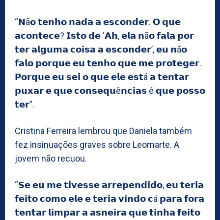
“𝗡ã𝗼 𝘁𝗲𝗻𝗵𝗼 𝗻𝗮𝗱𝗮 𝗮 𝗲𝘀𝗰𝗼𝗻𝗱𝗲𝗿. 𝗢 𝗾𝘂𝗲
𝗮𝗰𝗼𝗻𝘁𝗲𝗰𝗲? 𝗜𝘀𝘁𝗼 𝗱𝗲 ‘𝗔𝗵, 𝗲𝗹𝗮 𝗻ã𝗼 𝗳𝗮𝗹𝗮 𝗽𝗼𝗿
𝘁𝗲𝗿 𝗮𝗹𝗴𝘂𝗺𝗮 𝗰𝗼𝗶𝘀𝗮 𝗮 𝗲𝘀𝗰𝗼𝗻𝗱𝗲𝗿’, 𝗲𝘂 𝗻ã𝗼
𝗳𝗮𝗹𝗼 𝗽𝗼𝗿𝗾𝘂𝗲 𝗲𝘂 𝘁𝗲𝗻𝗵𝗼 𝗾𝘂𝗲 𝗺𝗲 𝗽𝗿𝗼𝘁𝗲𝗴𝗲𝗿.
𝗣𝗼𝗿𝗾𝘂𝗲 𝗲𝘂 𝘀𝗲𝗶 𝗼 𝗾𝘂𝗲 𝗲𝗹𝗲 𝗲𝘀𝘁á 𝗮 𝘁𝗲𝗻𝘁𝗮𝗿
𝗽𝘂𝘅𝗮𝗿 𝗲 𝗾𝘂𝗲 𝗰𝗼𝗻𝘀𝗲𝗾𝘂ê𝗻𝗰𝗶𝗮𝘀 é 𝗾𝘂𝗲 𝗽𝗼𝘀𝘀𝗼
𝘁𝗲𝗿”.
Cristina Ferreira lembrou que Daniela também
fez insinuações graves sobre Leomarte. A
jovem não recuou.
“𝗦𝗲 𝗲𝘂 𝗺𝗲 𝘁𝗶𝘃𝗲𝘀𝘀𝗲 𝗮𝗿𝗿𝗲𝗽𝗲𝗻𝗱𝗶𝗱𝗼, 𝗲𝘂 𝘁𝗲𝗿𝗶𝗮
𝗳𝗲𝗶𝘁𝗼 𝗰𝗼𝗺𝗼 𝗲𝗹𝗲 𝗲 𝘁𝗲𝗿𝗶𝗮 𝘃𝗶𝗻𝗱𝗼 𝗰á 𝗽𝗮𝗿𝗮 𝗳𝗼𝗿𝗮
𝘁𝗲𝗻𝘁𝗮𝗿 𝗹𝗶𝗺𝗽𝗮𝗿 𝗮 𝗮𝘀𝗻𝗲𝗶𝗿𝗮 𝗾𝘂𝗲 𝘁𝗶𝗻𝗵𝗮 𝗳𝗲𝗶𝘁𝗼