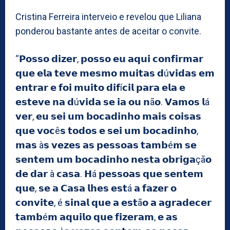
Cristina Ferreira interveio e revelou que Liliana
ponderou bastante antes de aceitar o convite.
“𝗣𝗼𝘀𝘀𝗼 𝗱𝗶𝘇𝗲𝗿, 𝗽𝗼𝘀𝘀𝗼 𝗲𝘂 𝗮𝗾𝘂𝗶 𝗰𝗼𝗻𝗳𝗶𝗿𝗺𝗮𝗿
𝗾𝘂𝗲 𝗲𝗹𝗮 𝘁𝗲𝘃𝗲 𝗺𝗲𝘀𝗺𝗼 𝗺𝘂𝗶𝘁𝗮𝘀 𝗱ú𝘃𝗶𝗱𝗮𝘀 𝗲𝗺
𝗲𝗻𝘁𝗿𝗮𝗿 𝗲 𝗳𝗼𝗶 𝗺𝘂𝗶𝘁𝗼 𝗱𝗶𝗳í𝗰𝗶𝗹 𝗽𝗮𝗿𝗮 𝗲𝗹𝗮 𝗲
𝗲𝘀𝘁𝗲𝘃𝗲 𝗻𝗮 𝗱ú𝘃𝗶𝗱𝗮 𝘀𝗲 𝗶𝗮 𝗼𝘂 𝗻ã𝗼. 𝗩𝗮𝗺𝗼𝘀 𝗹á
𝘃𝗲𝗿, 𝗲𝘂 𝘀𝗲𝗶 𝘂𝗺 𝗯𝗼𝗰𝗮𝗱𝗶𝗻𝗵𝗼 𝗺𝗮𝗶𝘀 𝗰𝗼𝗶𝘀𝗮𝘀
𝗾𝘂𝗲 𝘃𝗼𝗰ê𝘀 𝘁𝗼𝗱𝗼𝘀 𝗲 𝘀𝗲𝗶 𝘂𝗺 𝗯𝗼𝗰𝗮𝗱𝗶𝗻𝗵𝗼,
𝗺𝗮𝘀 à𝘀 𝘃𝗲𝘇𝗲𝘀 𝗮𝘀 𝗽𝗲𝘀𝘀𝗼𝗮𝘀 𝘁𝗮𝗺𝗯é𝗺 𝘀𝗲
𝘀𝗲𝗻𝘁𝗲𝗺 𝘂𝗺 𝗯𝗼𝗰𝗮𝗱𝗶𝗻𝗵𝗼 𝗻𝗲𝘀𝘁𝗮 𝗼𝗯𝗿𝗶𝗴𝗮çã𝗼
𝗱𝗲 𝗱𝗮𝗿 à 𝗰𝗮𝘀𝗮. 𝗛á 𝗽𝗲𝘀𝘀𝗼𝗮𝘀 𝗾𝘂𝗲 𝘀𝗲𝗻𝘁𝗲𝗺
𝗾𝘂𝗲, 𝘀𝗲 𝗮 𝗖𝗮𝘀𝗮 𝗹𝗵𝗲𝘀 𝗲𝘀𝘁á 𝗮 𝗳𝗮𝘇𝗲𝗿 𝗼
𝗰𝗼𝗻𝘃𝗶𝘁𝗲, é 𝘀𝗶𝗻𝗮𝗹 𝗾𝘂𝗲 𝗮 𝗲𝘀𝘁ã𝗼 𝗮 𝗮𝗴𝗿𝗮𝗱𝗲𝗰𝗲𝗿
𝘁𝗮𝗺𝗯é𝗺 𝗮𝗾𝘂𝗶𝗹𝗼 𝗾𝘂𝗲 𝗳𝗶𝘇𝗲𝗿𝗮𝗺, 𝗲 𝗮𝘀