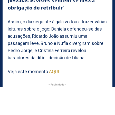
𝗽𝗲𝘀𝘀𝗼𝗮𝘀 à𝘀 𝘃𝗲𝘇𝗲𝘀 𝘀𝗲𝗻𝘁𝗲𝗺-𝘀𝗲 𝗻𝗲𝘀𝘀𝗮
𝗼𝗯𝗿𝗶𝗴𝗮çã𝗼 𝗱𝗲 𝗿𝗲𝘁𝗿𝗶𝗯𝘂𝗶𝗿”.
Assim, o dia seguinte à gala voltou a trazer várias
leituras sobre o jogo: Daniela defendeu-se das
acusações, Ricardo João assumiu uma
passagem leve, Bruno e Nufla divergiram sobre
Pedro Jorge, e Cristina Ferreira revelou
bastidores da difícil decisão de Liliana.
Veja este momento
AQUI
.
- Publicidade -