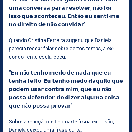
𝘂𝗺𝗮 𝗰𝗼𝗻𝘃𝗲𝗿𝘀𝗮 𝗽𝗮𝗿𝗮 𝗿𝗲𝘀𝗼𝗹𝘃𝗲𝗿, 𝗻ã𝗼 𝗳𝗼𝗶
𝗶𝘀𝘀𝗼 𝗾𝘂𝗲 𝗮𝗰𝗼𝗻𝘁𝗲𝗰𝗲𝘂. 𝗘𝗻𝘁ã𝗼 𝗲𝘂 𝘀𝗲𝗻𝘁𝗶-𝗺𝗲
𝗻𝗼 𝗱𝗶𝗿𝗲𝗶𝘁𝗼 𝗱𝗲 𝗻ã𝗼 𝗰𝗼𝗻𝘃𝗶𝗱𝗮𝗿”.
Quando Cristina Ferreira sugeriu que Daniela
parecia recear falar sobre certos temas, a ex-
concorrente esclareceu:
“𝗘𝘂 𝗻ã𝗼 𝘁𝗲𝗻𝗵𝗼 𝗺𝗲𝗱𝗼 𝗱𝗲 𝗻𝗮𝗱𝗮 𝗾𝘂𝗲 𝗲𝘂
𝘁𝗲𝗻𝗵𝗮 𝗳𝗲𝗶𝘁𝗼. 𝗘𝘂 𝘁𝗲𝗻𝗵𝗼 𝗺𝗲𝗱𝗼 𝗱𝗮𝗾𝘂𝗶𝗹𝗼 𝗾𝘂𝗲
𝗽𝗼𝗱𝗲𝗺 𝘂𝘀𝗮𝗿 𝗰𝗼𝗻𝘁𝗿𝗮 𝗺𝗶𝗺, 𝗾𝘂𝗲 𝗲𝘂 𝗻ã𝗼
𝗽𝗼𝘀𝘀𝗮 𝗱𝗲𝗳𝗲𝗻𝗱𝗲𝗿, 𝗱𝗲 𝗱𝗶𝘇𝗲𝗿 𝗮𝗹𝗴𝘂𝗺𝗮 𝗰𝗼𝗶𝘀𝗮
𝗾𝘂𝗲 𝗻ã𝗼 𝗽𝗼𝘀𝘀𝗮 𝗽𝗿𝗼𝘃𝗮𝗿”.
Sobre a reacção de Leomarte à sua expulsão,
Daniela deixou uma frase curta.