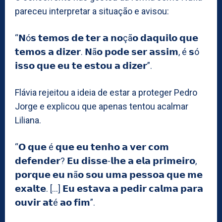
pareceu interpretar a situação e avisou:
“𝗡ó𝘀 𝘁𝗲𝗺𝗼𝘀 𝗱𝗲 𝘁𝗲𝗿 𝗮 𝗻𝗼çã𝗼 𝗱𝗮𝗾𝘂𝗶𝗹𝗼 𝗾𝘂𝗲
𝘁𝗲𝗺𝗼𝘀 𝗮 𝗱𝗶𝘇𝗲𝗿. 𝗡ã𝗼 𝗽𝗼𝗱𝗲 𝘀𝗲𝗿 𝗮𝘀𝘀𝗶𝗺, é 𝘀ó
𝗶𝘀𝘀𝗼 𝗾𝘂𝗲 𝗲𝘂 𝘁𝗲 𝗲𝘀𝘁𝗼𝘂 𝗮 𝗱𝗶𝘇𝗲𝗿”.
Flávia rejeitou a ideia de estar a proteger Pedro
Jorge e explicou que apenas tentou acalmar
Liliana.
“𝗢 𝗾𝘂𝗲 é 𝗾𝘂𝗲 𝗲𝘂 𝘁𝗲𝗻𝗵𝗼 𝗮 𝘃𝗲𝗿 𝗰𝗼𝗺
𝗱𝗲𝗳𝗲𝗻𝗱𝗲𝗿? 𝗘𝘂 𝗱𝗶𝘀𝘀𝗲-𝗹𝗵𝗲 𝗮 𝗲𝗹𝗮 𝗽𝗿𝗶𝗺𝗲𝗶𝗿𝗼,
𝗽𝗼𝗿𝗾𝘂𝗲 𝗲𝘂 𝗻ã𝗼 𝘀𝗼𝘂 𝘂𝗺𝗮 𝗽𝗲𝘀𝘀𝗼𝗮 𝗾𝘂𝗲 𝗺𝗲
𝗲𝘅𝗮𝗹𝘁𝗲. […] 𝗘𝘂 𝗲𝘀𝘁𝗮𝘃𝗮 𝗮 𝗽𝗲𝗱𝗶𝗿 𝗰𝗮𝗹𝗺𝗮 𝗽𝗮𝗿𝗮
𝗼𝘂𝘃𝗶𝗿 𝗮𝘁é 𝗮𝗼 𝗳𝗶𝗺”.