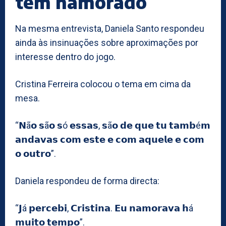
tem namorado
Na mesma entrevista, Daniela Santo respondeu
ainda às insinuações sobre aproximações por
interesse dentro do jogo.
Cristina Ferreira colocou o tema em cima da
mesa.
“𝗡ã𝗼 𝘀ã𝗼 𝘀ó 𝗲𝘀𝘀𝗮𝘀, 𝘀ã𝗼 𝗱𝗲 𝗾𝘂𝗲 𝘁𝘂 𝘁𝗮𝗺𝗯é𝗺
𝗮𝗻𝗱𝗮𝘃𝗮𝘀 𝗰𝗼𝗺 𝗲𝘀𝘁𝗲 𝗲 𝗰𝗼𝗺 𝗮𝗾𝘂𝗲𝗹𝗲 𝗲 𝗰𝗼𝗺
𝗼 𝗼𝘂𝘁𝗿𝗼”.
Daniela respondeu de forma directa:
“𝗝á 𝗽𝗲𝗿𝗰𝗲𝗯𝗶, 𝗖𝗿𝗶𝘀𝘁𝗶𝗻𝗮. 𝗘𝘂 𝗻𝗮𝗺𝗼𝗿𝗮𝘃𝗮 𝗵á
𝗺𝘂𝗶𝘁𝗼 𝘁𝗲𝗺𝗽𝗼”.