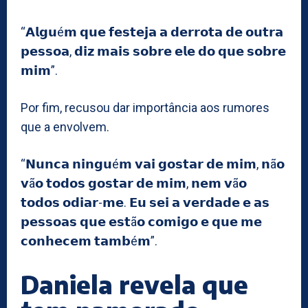
“𝗔𝗹𝗴𝘂é𝗺 𝗾𝘂𝗲 𝗳𝗲𝘀𝘁𝗲𝗷𝗮 𝗮 𝗱𝗲𝗿𝗿𝗼𝘁𝗮 𝗱𝗲 𝗼𝘂𝘁𝗿𝗮
𝗽𝗲𝘀𝘀𝗼𝗮, 𝗱𝗶𝘇 𝗺𝗮𝗶𝘀 𝘀𝗼𝗯𝗿𝗲 𝗲𝗹𝗲 𝗱𝗼 𝗾𝘂𝗲 𝘀𝗼𝗯𝗿𝗲
𝗺𝗶𝗺”.
Por fim, recusou dar importância aos rumores
que a envolvem.
“𝗡𝘂𝗻𝗰𝗮 𝗻𝗶𝗻𝗴𝘂é𝗺 𝘃𝗮𝗶 𝗴𝗼𝘀𝘁𝗮𝗿 𝗱𝗲 𝗺𝗶𝗺, 𝗻ã𝗼
𝘃ã𝗼 𝘁𝗼𝗱𝗼𝘀 𝗴𝗼𝘀𝘁𝗮𝗿 𝗱𝗲 𝗺𝗶𝗺, 𝗻𝗲𝗺 𝘃ã𝗼
𝘁𝗼𝗱𝗼𝘀 𝗼𝗱𝗶𝗮𝗿-𝗺𝗲. 𝗘𝘂 𝘀𝗲𝗶 𝗮 𝘃𝗲𝗿𝗱𝗮𝗱𝗲 𝗲 𝗮𝘀
𝗽𝗲𝘀𝘀𝗼𝗮𝘀 𝗾𝘂𝗲 𝗲𝘀𝘁ã𝗼 𝗰𝗼𝗺𝗶𝗴𝗼 𝗲 𝗾𝘂𝗲 𝗺𝗲
𝗰𝗼𝗻𝗵𝗲𝗰𝗲𝗺 𝘁𝗮𝗺𝗯é𝗺”.
Daniela revela que