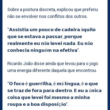
Sobre a postura discreta, explicou que preferiu
não se envolver nos conflitos dos outros.
“𝗔𝘀𝘀𝗶𝘀𝘁𝗶𝗮 𝘂𝗺 𝗽𝗼𝘂𝗰𝗼 𝗱𝗲 𝗰𝗮𝗱𝗲𝗶𝗿𝗮 à𝗾𝘂𝗶𝗹𝗼
𝗾𝘂𝗲 𝘀𝗲 𝗲𝘀𝘁𝗮𝘃𝗮 𝗮 𝗽𝗮𝘀𝘀𝗮𝗿, 𝗽𝗼𝗿𝗾𝘂𝗲
𝗿𝗲𝗮𝗹𝗺𝗲𝗻𝘁𝗲 𝗲𝘂 𝗻ã𝗼 𝗹𝗲𝘃𝗲𝗶 𝗻𝗮𝗱𝗮. 𝗘𝘂 𝗻ã𝗼
𝗰𝗼𝗻𝗵𝗲𝗰𝗶𝗮 𝗻𝗶𝗻𝗴𝘂é𝗺 𝗻𝗮 𝗲𝗳𝗲𝘁𝗶𝘃𝗮”.
Ricardo João disse ainda que levou para o jogo
uma energia diferente daquela que encontrou.
“𝗢 𝗳𝗼𝗰𝗼 é 𝗴𝘂𝗲𝗿𝗿𝗶𝗹𝗵𝗮, é 𝗺á 𝗹í𝗻𝗴𝘂𝗮, é 𝗼 𝗾𝘂𝗲
𝘀𝗲 𝘁𝗿𝗮𝘇 𝗱𝗲 𝗳𝗼𝗿𝗮 𝗽𝗮𝗿𝗮 𝗱𝗲𝗻𝘁𝗿𝗼. 𝗘 𝗲𝘂 𝗮 ú𝗻𝗶𝗰𝗮
𝗰𝗼𝗶𝘀𝗮 𝗾𝘂𝗲 𝗹𝗲𝘃𝗲𝗶 𝗳𝗼𝗶 𝗺𝗲𝘀𝗺𝗼 𝗮 𝗺𝗶𝗻𝗵𝗮
𝗿𝗼𝘂𝗽𝗮 𝗲 𝗮 𝗯𝗼𝗮 𝗱𝗶𝘀𝗽𝗼𝘀𝗶çã𝗼”.