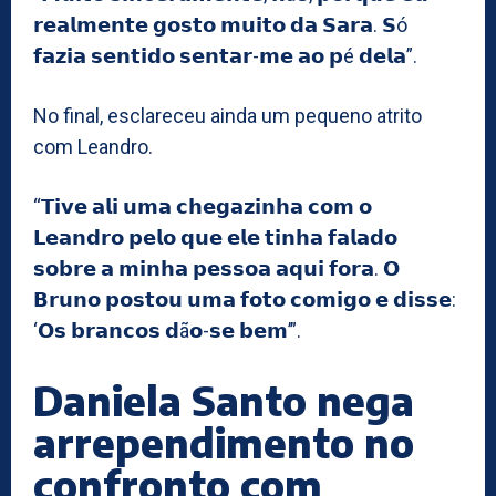
𝗿𝗲𝗮𝗹𝗺𝗲𝗻𝘁𝗲 𝗴𝗼𝘀𝘁𝗼 𝗺𝘂𝗶𝘁𝗼 𝗱𝗮 𝗦𝗮𝗿𝗮. 𝗦ó
𝗳𝗮𝘇𝗶𝗮 𝘀𝗲𝗻𝘁𝗶𝗱𝗼 𝘀𝗲𝗻𝘁𝗮𝗿-𝗺𝗲 𝗮𝗼 𝗽é 𝗱𝗲𝗹𝗮”.
No final, esclareceu ainda um pequeno atrito
com Leandro.
“𝗧𝗶𝘃𝗲 𝗮𝗹𝗶 𝘂𝗺𝗮 𝗰𝗵𝗲𝗴𝗮𝘇𝗶𝗻𝗵𝗮 𝗰𝗼𝗺 𝗼
𝗟𝗲𝗮𝗻𝗱𝗿𝗼 𝗽𝗲𝗹𝗼 𝗾𝘂𝗲 𝗲𝗹𝗲 𝘁𝗶𝗻𝗵𝗮 𝗳𝗮𝗹𝗮𝗱𝗼
𝘀𝗼𝗯𝗿𝗲 𝗮 𝗺𝗶𝗻𝗵𝗮 𝗽𝗲𝘀𝘀𝗼𝗮 𝗮𝗾𝘂𝗶 𝗳𝗼𝗿𝗮. 𝗢
𝗕𝗿𝘂𝗻𝗼 𝗽𝗼𝘀𝘁𝗼𝘂 𝘂𝗺𝗮 𝗳𝗼𝘁𝗼 𝗰𝗼𝗺𝗶𝗴𝗼 𝗲 𝗱𝗶𝘀𝘀𝗲:
‘𝗢𝘀 𝗯𝗿𝗮𝗻𝗰𝗼𝘀 𝗱ã𝗼-𝘀𝗲 𝗯𝗲𝗺’”.
Daniela Santo nega
arrependimento no
confronto com