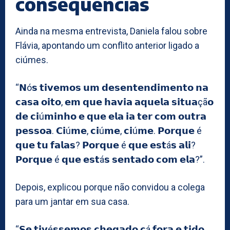
consequências
Ainda na mesma entrevista, Daniela falou sobre
Flávia, apontando um conflito anterior ligado a
ciúmes.
“𝗡ó𝘀 𝘁𝗶𝘃𝗲𝗺𝗼𝘀 𝘂𝗺 𝗱𝗲𝘀𝗲𝗻𝘁𝗲𝗻𝗱𝗶𝗺𝗲𝗻𝘁𝗼 𝗻𝗮
𝗰𝗮𝘀𝗮 𝗼𝗶𝘁𝗼, 𝗲𝗺 𝗾𝘂𝗲 𝗵𝗮𝘃𝗶𝗮 𝗮𝗾𝘂𝗲𝗹𝗮 𝘀𝗶𝘁𝘂𝗮çã𝗼
𝗱𝗲 𝗰𝗶ú𝗺𝗶𝗻𝗵𝗼 𝗲 𝗾𝘂𝗲 𝗲𝗹𝗮 𝗶𝗮 𝘁𝗲𝗿 𝗰𝗼𝗺 𝗼𝘂𝘁𝗿𝗮
𝗽𝗲𝘀𝘀𝗼𝗮. 𝗖𝗶ú𝗺𝗲, 𝗰𝗶ú𝗺𝗲, 𝗰𝗶ú𝗺𝗲. 𝗣𝗼𝗿𝗾𝘂𝗲 é
𝗾𝘂𝗲 𝘁𝘂 𝗳𝗮𝗹𝗮𝘀? 𝗣𝗼𝗿𝗾𝘂𝗲 é 𝗾𝘂𝗲 𝗲𝘀𝘁á𝘀 𝗮𝗹𝗶?
𝗣𝗼𝗿𝗾𝘂𝗲 é 𝗾𝘂𝗲 𝗲𝘀𝘁á𝘀 𝘀𝗲𝗻𝘁𝗮𝗱𝗼 𝗰𝗼𝗺 𝗲𝗹𝗮?”.
Depois, explicou porque não convidou a colega
para um jantar em sua casa.
“𝗦𝗲 𝘁𝗶𝘃é𝘀𝘀𝗲𝗺𝗼𝘀 𝗰𝗵𝗲𝗴𝗮𝗱𝗼 𝗰á 𝗳𝗼𝗿𝗮 𝗲 𝘁𝗶𝗱𝗼