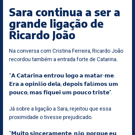
Sara continua a ser a
grande ligação de
Ricardo João
Na conversa com Cristina Ferreira, Ricardo João
recordou também a entrada forte de Catarina.
“𝗔 𝗖𝗮𝘁𝗮𝗿𝗶𝗻𝗮 𝗲𝗻𝘁𝗿𝗼𝘂 𝗹𝗼𝗴𝗼 𝗮 𝗺𝗮𝘁𝗮𝗿-𝗺𝗲.
𝗘𝗿𝗮 𝗮 𝗼𝗽𝗶𝗻𝗶ã𝗼 𝗱𝗲𝗹𝗮, 𝗱𝗲𝗽𝗼𝗶𝘀 𝗳𝗮𝗹á𝗺𝗼𝘀 𝘂𝗺
𝗽𝗼𝘂𝗰𝗼, 𝗺𝗮𝘀 𝗳𝗶𝗾𝘂𝗲𝗶 𝘂𝗺 𝗽𝗼𝘂𝗰𝗼 𝘁𝗿𝗶𝘀𝘁𝗲”.
Já sobre a ligação a Sara, rejeitou que essa
proximidade o tivesse prejudicado.
“𝗠𝘂𝗶𝘁𝗼 𝘀𝗶𝗻𝗰𝗲𝗿𝗮𝗺𝗲𝗻𝘁𝗲, 𝗻ã𝗼, 𝗽𝗼𝗿𝗾𝘂𝗲 𝗲𝘂