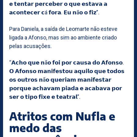
𝗲 𝘁𝗲𝗻𝘁𝗮𝗿 𝗽𝗲𝗿𝗰𝗲𝗯𝗲𝗿 𝗼 𝗾𝘂𝗲 𝗲𝘀𝘁𝗮𝘃𝗮 𝗮
𝗮𝗰𝗼𝗻𝘁𝗲𝗰𝗲𝗿 𝗰á 𝗳𝗼𝗿𝗮. 𝗘𝘂 𝗻ã𝗼 𝗼 𝗳𝗶𝘇”.
Para Daniela, a saída de Leomarte não esteve
ligada a Afonso, mas sim ao ambiente criado
pelas acusações.
“𝗔𝗰𝗵𝗼 𝗾𝘂𝗲 𝗻ã𝗼 𝗳𝗼𝗶 𝗽𝗼𝗿 𝗰𝗮𝘂𝘀𝗮 𝗱𝗼 𝗔𝗳𝗼𝗻𝘀𝗼.
𝗢 𝗔𝗳𝗼𝗻𝘀𝗼 𝗺𝗮𝗻𝗶𝗳𝗲𝘀𝘁𝗼𝘂 𝗮𝗾𝘂𝗶𝗹𝗼 𝗾𝘂𝗲 𝘁𝗼𝗱𝗼𝘀
𝗼𝘀 𝗼𝘂𝘁𝗿𝗼𝘀 𝗻ã𝗼 𝗾𝘂𝗲𝗿𝗶𝗮𝗺 𝗺𝗮𝗻𝗶𝗳𝗲𝘀𝘁𝗮𝗿
𝗽𝗼𝗿𝗾𝘂𝗲 𝗮𝗰𝗵𝗮𝘃𝗮𝗺 𝗽𝗶𝗮𝗱𝗮 𝗲 𝗮𝗰𝗮𝗯𝗮𝘃𝗮 𝗽𝗼𝗿
𝘀𝗲𝗿 𝗼 𝘁𝗶𝗽𝗼 𝗳𝗶𝘅𝗲 𝗲 𝘁𝗲𝗮𝘁𝗿𝗮𝗹”.
Atritos com Nufla e
medo das