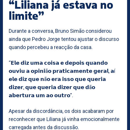
“Liliana já estava no
limite”
Durante a conversa, Bruno Simão considerou
ainda que Pedro Jorge tentou ajustar o discurso
quando percebeu a reacção da casa.
“𝗘𝗹𝗲 𝗱𝗶𝘇 𝘂𝗺𝗮 𝗰𝗼𝗶𝘀𝗮 𝗲 𝗱𝗲𝗽𝗼𝗶𝘀 𝗾𝘂𝗮𝗻𝗱𝗼
𝗼𝘂𝘃𝗶𝘂 𝗮 𝗼𝗽𝗶𝗻𝗶ã𝗼 𝗽𝗿𝗮𝘁𝗶𝗰𝗮𝗺𝗲𝗻𝘁𝗲 𝗴𝗲𝗿𝗮𝗹, 𝗮í
𝗲𝗹𝗲 𝗱𝗶𝘇 𝗾𝘂𝗲 𝗻ã𝗼 𝗲𝗿𝗮 𝗶𝘀𝘀𝗼 𝗾𝘂𝗲 𝗾𝘂𝗲𝗿𝗶𝗮
𝗱𝗶𝘇𝗲𝗿, 𝗾𝘂𝗲 𝗾𝘂𝗲𝗿𝗶𝗮 𝗱𝗶𝘇𝗲𝗿 𝗾𝘂𝗲 𝗱ã𝗼
𝗮𝗯𝗲𝗿𝘁𝘂𝗿𝗮 𝘂𝗺 𝗮𝗼 𝗼𝘂𝘁𝗿𝗼”.
Apesar da discordância, os dois acabaram por
reconhecer que Liliana já vinha emocionalmente
carregada antes da discussão.