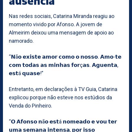
ausência
Nas redes sociais, Catarina Miranda reagiu ao
momento vivido por Afonso. A jovem de
Almeirim deixou uma mensagem de apoio ao
namorado.
“𝗡ã𝗼 𝗲𝘅𝗶𝘀𝘁𝗲 𝗮𝗺𝗼𝗿 𝗰𝗼𝗺𝗼 𝗼 𝗻𝗼𝘀𝘀𝗼. 𝗔𝗺𝗼-𝘁𝗲
𝗰𝗼𝗺 𝘁𝗼𝗱𝗮𝘀 𝗮𝘀 𝗺𝗶𝗻𝗵𝗮𝘀 𝗳𝗼𝗿ç𝗮𝘀. 𝗔𝗴𝘂𝗲𝗻𝘁𝗮,
𝗲𝘀𝘁á 𝗾𝘂𝗮𝘀𝗲!”
Entretanto, em declarações à TV Guia, Catarina
explicou porque não esteve nos estúdios da
Venda do Pinheiro.
“𝗢 𝗔𝗳𝗼𝗻𝘀𝗼 𝗻ã𝗼 𝗲𝘀𝘁á 𝗻𝗼𝗺𝗲𝗮𝗱𝗼 𝗲 𝘃𝗼𝘂 𝘁𝗲𝗿
𝘂𝗺𝗮 𝘀𝗲𝗺𝗮𝗻𝗮 𝗶𝗻𝘁𝗲𝗻𝘀𝗮, 𝗽𝗼𝗿 𝗶𝘀𝘀𝗼