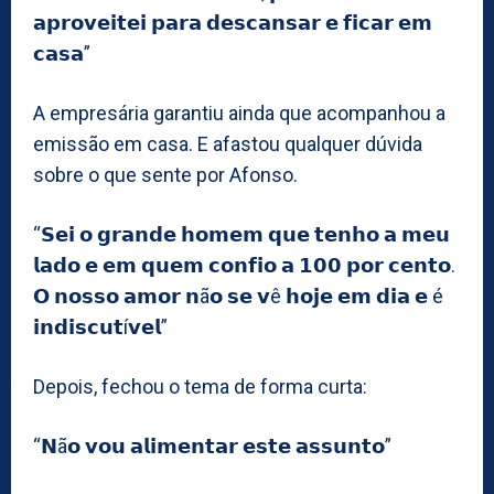
𝗮𝗽𝗿𝗼𝘃𝗲𝗶𝘁𝗲𝗶 𝗽𝗮𝗿𝗮 𝗱𝗲𝘀𝗰𝗮𝗻𝘀𝗮𝗿 𝗲 𝗳𝗶𝗰𝗮𝗿 𝗲𝗺
𝗰𝗮𝘀𝗮”
A empresária garantiu ainda que acompanhou a
emissão em casa. E afastou qualquer dúvida
sobre o que sente por Afonso.
“𝗦𝗲𝗶 𝗼 𝗴𝗿𝗮𝗻𝗱𝗲 𝗵𝗼𝗺𝗲𝗺 𝗾𝘂𝗲 𝘁𝗲𝗻𝗵𝗼 𝗮 𝗺𝗲𝘂
𝗹𝗮𝗱𝗼 𝗲 𝗲𝗺 𝗾𝘂𝗲𝗺 𝗰𝗼𝗻𝗳𝗶𝗼 𝗮 𝟭𝟬𝟬 𝗽𝗼𝗿 𝗰𝗲𝗻𝘁𝗼.
𝗢 𝗻𝗼𝘀𝘀𝗼 𝗮𝗺𝗼𝗿 𝗻ã𝗼 𝘀𝗲 𝘃ê 𝗵𝗼𝗷𝗲 𝗲𝗺 𝗱𝗶𝗮 𝗲 é
𝗶𝗻𝗱𝗶𝘀𝗰𝘂𝘁í𝘃𝗲𝗹”
Depois, fechou o tema de forma curta:
“𝗡ã𝗼 𝘃𝗼𝘂 𝗮𝗹𝗶𝗺𝗲𝗻𝘁𝗮𝗿 𝗲𝘀𝘁𝗲 𝗮𝘀𝘀𝘂𝗻𝘁𝗼”