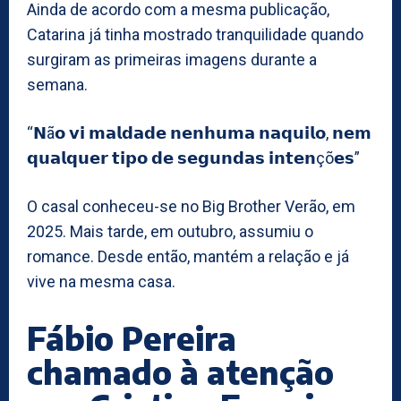
Ainda de acordo com a mesma publicação,
Catarina já tinha mostrado tranquilidade quando
surgiram as primeiras imagens durante a
semana.
“𝗡ã𝗼 𝘃𝗶 𝗺𝗮𝗹𝗱𝗮𝗱𝗲 𝗻𝗲𝗻𝗵𝘂𝗺𝗮 𝗻𝗮𝗾𝘂𝗶𝗹𝗼, 𝗻𝗲𝗺
𝗾𝘂𝗮𝗹𝗾𝘂𝗲𝗿 𝘁𝗶𝗽𝗼 𝗱𝗲 𝘀𝗲𝗴𝘂𝗻𝗱𝗮𝘀 𝗶𝗻𝘁𝗲𝗻çõ𝗲𝘀”
O casal conheceu-se no Big Brother Verão, em
2025. Mais tarde, em outubro, assumiu o
romance. Desde então, mantém a relação e já
vive na mesma casa.
Fábio Pereira
chamado à atenção