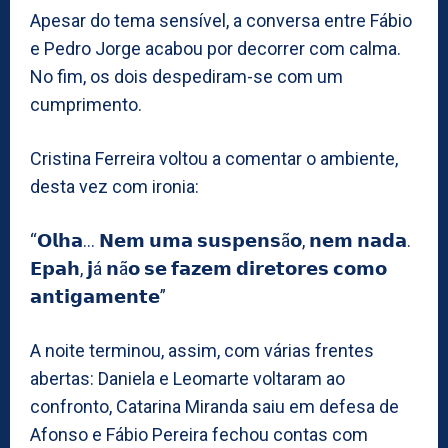
Apesar do tema sensível, a conversa entre Fábio
e Pedro Jorge acabou por decorrer com calma.
No fim, os dois despediram-se com um
cumprimento.
Cristina Ferreira voltou a comentar o ambiente,
desta vez com ironia:
“𝗢𝗹𝗵𝗮… 𝗡𝗲𝗺 𝘂𝗺𝗮 𝘀𝘂𝘀𝗽𝗲𝗻𝘀ã𝗼, 𝗻𝗲𝗺 𝗻𝗮𝗱𝗮.
𝗘𝗽𝗮𝗵, 𝗷á 𝗻ã𝗼 𝘀𝗲 𝗳𝗮𝘇𝗲𝗺 𝗱𝗶𝗿𝗲𝘁𝗼𝗿𝗲𝘀 𝗰𝗼𝗺𝗼
𝗮𝗻𝘁𝗶𝗴𝗮𝗺𝗲𝗻𝘁𝗲”
A noite terminou, assim, com várias frentes
abertas: Daniela e Leomarte voltaram ao
confronto, Catarina Miranda saiu em defesa de
Afonso e Fábio Pereira fechou contas com