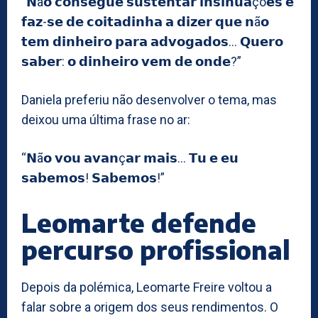
“𝗡ã𝗼 𝗰𝗼𝗻𝘀𝗲𝗴𝘂𝗲 𝘀𝘂𝘀𝘁𝗲𝗻𝘁𝗮𝗿 𝗶𝗻𝘀𝗶𝗻𝘂𝗮çõ𝗲𝘀 𝗲
𝗳𝗮𝘇-𝘀𝗲 𝗱𝗲 𝗰𝗼𝗶𝘁𝗮𝗱𝗶𝗻𝗵𝗮 𝗮 𝗱𝗶𝘇𝗲𝗿 𝗾𝘂𝗲 𝗻ã𝗼
𝘁𝗲𝗺 𝗱𝗶𝗻𝗵𝗲𝗶𝗿𝗼 𝗽𝗮𝗿𝗮 𝗮𝗱𝘃𝗼𝗴𝗮𝗱𝗼𝘀… 𝗤𝘂𝗲𝗿𝗼
𝘀𝗮𝗯𝗲𝗿: 𝗼 𝗱𝗶𝗻𝗵𝗲𝗶𝗿𝗼 𝘃𝗲𝗺 𝗱𝗲 𝗼𝗻𝗱𝗲?”
Daniela preferiu não desenvolver o tema, mas
deixou uma última frase no ar:
“𝗡ã𝗼 𝘃𝗼𝘂 𝗮𝘃𝗮𝗻ç𝗮𝗿 𝗺𝗮𝗶𝘀… 𝗧𝘂 𝗲 𝗲𝘂
𝘀𝗮𝗯𝗲𝗺𝗼𝘀! 𝗦𝗮𝗯𝗲𝗺𝗼𝘀!”
Leomarte defende
percurso profissional
Depois da polémica, Leomarte Freire voltou a
falar sobre a origem dos seus rendimentos. O