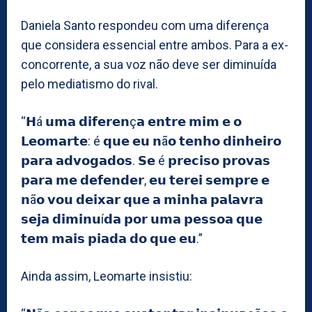
Daniela Santo respondeu com uma diferença
que considera essencial entre ambos. Para a ex-
concorrente, a sua voz não deve ser diminuída
pelo mediatismo do rival.
“𝗛á 𝘂𝗺𝗮 𝗱𝗶𝗳𝗲𝗿𝗲𝗻ç𝗮 𝗲𝗻𝘁𝗿𝗲 𝗺𝗶𝗺 𝗲 𝗼
𝗟𝗲𝗼𝗺𝗮𝗿𝘁𝗲: é 𝗾𝘂𝗲 𝗲𝘂 𝗻ã𝗼 𝘁𝗲𝗻𝗵𝗼 𝗱𝗶𝗻𝗵𝗲𝗶𝗿𝗼
𝗽𝗮𝗿𝗮 𝗮𝗱𝘃𝗼𝗴𝗮𝗱𝗼𝘀. 𝗦𝗲 é 𝗽𝗿𝗲𝗰𝗶𝘀𝗼 𝗽𝗿𝗼𝘃𝗮𝘀
𝗽𝗮𝗿𝗮 𝗺𝗲 𝗱𝗲𝗳𝗲𝗻𝗱𝗲𝗿, 𝗲𝘂 𝘁𝗲𝗿𝗲𝗶 𝘀𝗲𝗺𝗽𝗿𝗲 𝗲
𝗻ã𝗼 𝘃𝗼𝘂 𝗱𝗲𝗶𝘅𝗮𝗿 𝗾𝘂𝗲 𝗮 𝗺𝗶𝗻𝗵𝗮 𝗽𝗮𝗹𝗮𝘃𝗿𝗮
𝘀𝗲𝗷𝗮 𝗱𝗶𝗺𝗶𝗻𝘂í𝗱𝗮 𝗽𝗼𝗿 𝘂𝗺𝗮 𝗽𝗲𝘀𝘀𝗼𝗮 𝗾𝘂𝗲
𝘁𝗲𝗺 𝗺𝗮𝗶𝘀 𝗽𝗶𝗮𝗱𝗮 𝗱𝗼 𝗾𝘂𝗲 𝗲𝘂.”
Ainda assim, Leomarte insistiu: