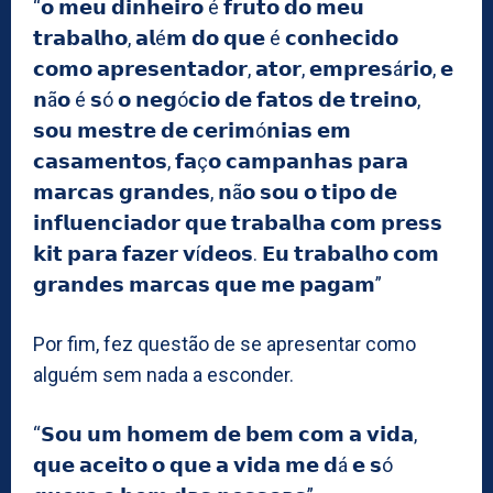
“𝗼 𝗺𝗲𝘂 𝗱𝗶𝗻𝗵𝗲𝗶𝗿𝗼 é 𝗳𝗿𝘂𝘁𝗼 𝗱𝗼 𝗺𝗲𝘂
𝘁𝗿𝗮𝗯𝗮𝗹𝗵𝗼, 𝗮𝗹é𝗺 𝗱𝗼 𝗾𝘂𝗲 é 𝗰𝗼𝗻𝗵𝗲𝗰𝗶𝗱𝗼
𝗰𝗼𝗺𝗼 𝗮𝗽𝗿𝗲𝘀𝗲𝗻𝘁𝗮𝗱𝗼𝗿, 𝗮𝘁𝗼𝗿, 𝗲𝗺𝗽𝗿𝗲𝘀á𝗿𝗶𝗼, 𝗲
𝗻ã𝗼 é 𝘀ó 𝗼 𝗻𝗲𝗴ó𝗰𝗶𝗼 𝗱𝗲 𝗳𝗮𝘁𝗼𝘀 𝗱𝗲 𝘁𝗿𝗲𝗶𝗻𝗼,
𝘀𝗼𝘂 𝗺𝗲𝘀𝘁𝗿𝗲 𝗱𝗲 𝗰𝗲𝗿𝗶𝗺ó𝗻𝗶𝗮𝘀 𝗲𝗺
𝗰𝗮𝘀𝗮𝗺𝗲𝗻𝘁𝗼𝘀, 𝗳𝗮ç𝗼 𝗰𝗮𝗺𝗽𝗮𝗻𝗵𝗮𝘀 𝗽𝗮𝗿𝗮
𝗺𝗮𝗿𝗰𝗮𝘀 𝗴𝗿𝗮𝗻𝗱𝗲𝘀, 𝗻ã𝗼 𝘀𝗼𝘂 𝗼 𝘁𝗶𝗽𝗼 𝗱𝗲
𝗶𝗻𝗳𝗹𝘂𝗲𝗻𝗰𝗶𝗮𝗱𝗼𝗿 𝗾𝘂𝗲 𝘁𝗿𝗮𝗯𝗮𝗹𝗵𝗮 𝗰𝗼𝗺 𝗽𝗿𝗲𝘀𝘀
𝗸𝗶𝘁 𝗽𝗮𝗿𝗮 𝗳𝗮𝘇𝗲𝗿 𝘃í𝗱𝗲𝗼𝘀. 𝗘𝘂 𝘁𝗿𝗮𝗯𝗮𝗹𝗵𝗼 𝗰𝗼𝗺
𝗴𝗿𝗮𝗻𝗱𝗲𝘀 𝗺𝗮𝗿𝗰𝗮𝘀 𝗾𝘂𝗲 𝗺𝗲 𝗽𝗮𝗴𝗮𝗺”
Por fim, fez questão de se apresentar como
alguém sem nada a esconder.
“𝗦𝗼𝘂 𝘂𝗺 𝗵𝗼𝗺𝗲𝗺 𝗱𝗲 𝗯𝗲𝗺 𝗰𝗼𝗺 𝗮 𝘃𝗶𝗱𝗮,
𝗾𝘂𝗲 𝗮𝗰𝗲𝗶𝘁𝗼 𝗼 𝗾𝘂𝗲 𝗮 𝘃𝗶𝗱𝗮 𝗺𝗲 𝗱á 𝗲 𝘀ó