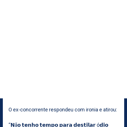
O ex-concorrente respondeu com ironia e atirou:
“𝗡ã𝗼 𝘁𝗲𝗻𝗵𝗼 𝘁𝗲𝗺𝗽𝗼 𝗽𝗮𝗿𝗮 𝗱𝗲𝘀𝘁𝗶𝗹𝗮𝗿 ó𝗱𝗶𝗼