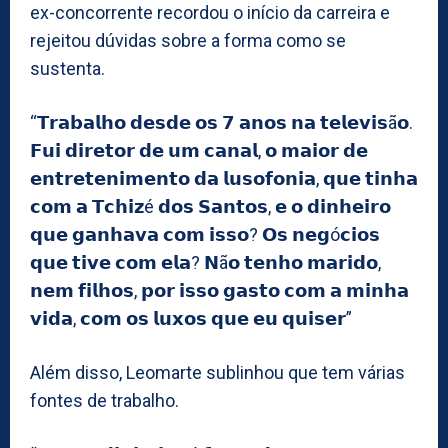
ex-concorrente recordou o início da carreira e
rejeitou dúvidas sobre a forma como se
sustenta.
“𝗧𝗿𝗮𝗯𝗮𝗹𝗵𝗼 𝗱𝗲𝘀𝗱𝗲 𝗼𝘀 𝟳 𝗮𝗻𝗼𝘀 𝗻𝗮 𝘁𝗲𝗹𝗲𝘃𝗶𝘀ã𝗼.
𝗙𝘂𝗶 𝗱𝗶𝗿𝗲𝘁𝗼𝗿 𝗱𝗲 𝘂𝗺 𝗰𝗮𝗻𝗮𝗹, 𝗼 𝗺𝗮𝗶𝗼𝗿 𝗱𝗲
𝗲𝗻𝘁𝗿𝗲𝘁𝗲𝗻𝗶𝗺𝗲𝗻𝘁𝗼 𝗱𝗮 𝗹𝘂𝘀𝗼𝗳𝗼𝗻𝗶𝗮, 𝗾𝘂𝗲 𝘁𝗶𝗻𝗵𝗮
𝗰𝗼𝗺 𝗮 𝗧𝗰𝗵𝗶𝘇é 𝗱𝗼𝘀 𝗦𝗮𝗻𝘁𝗼𝘀, 𝗲 𝗼 𝗱𝗶𝗻𝗵𝗲𝗶𝗿𝗼
𝗾𝘂𝗲 𝗴𝗮𝗻𝗵𝗮𝘃𝗮 𝗰𝗼𝗺 𝗶𝘀𝘀𝗼? 𝗢𝘀 𝗻𝗲𝗴ó𝗰𝗶𝗼𝘀
𝗾𝘂𝗲 𝘁𝗶𝘃𝗲 𝗰𝗼𝗺 𝗲𝗹𝗮? 𝗡ã𝗼 𝘁𝗲𝗻𝗵𝗼 𝗺𝗮𝗿𝗶𝗱𝗼,
𝗻𝗲𝗺 𝗳𝗶𝗹𝗵𝗼𝘀, 𝗽𝗼𝗿 𝗶𝘀𝘀𝗼 𝗴𝗮𝘀𝘁𝗼 𝗰𝗼𝗺 𝗮 𝗺𝗶𝗻𝗵𝗮
𝘃𝗶𝗱𝗮, 𝗰𝗼𝗺 𝗼𝘀 𝗹𝘂𝘅𝗼𝘀 𝗾𝘂𝗲 𝗲𝘂 𝗾𝘂𝗶𝘀𝗲𝗿”
Além disso, Leomarte sublinhou que tem várias
fontes de trabalho.