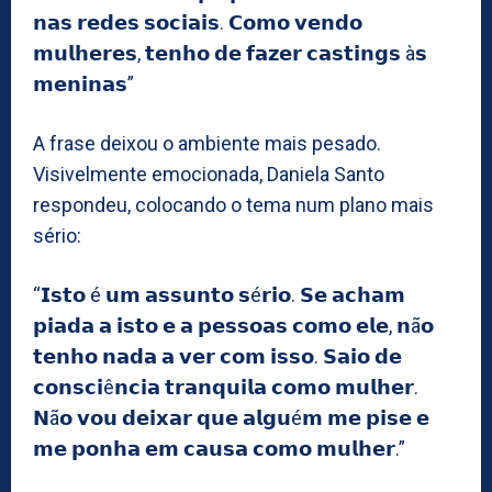
𝗻𝗮𝘀 𝗿𝗲𝗱𝗲𝘀 𝘀𝗼𝗰𝗶𝗮𝗶𝘀. 𝗖𝗼𝗺𝗼 𝘃𝗲𝗻𝗱𝗼
𝗺𝘂𝗹𝗵𝗲𝗿𝗲𝘀, 𝘁𝗲𝗻𝗵𝗼 𝗱𝗲 𝗳𝗮𝘇𝗲𝗿 𝗰𝗮𝘀𝘁𝗶𝗻𝗴𝘀 à𝘀
𝗺𝗲𝗻𝗶𝗻𝗮𝘀”
A frase deixou o ambiente mais pesado.
Visivelmente emocionada, Daniela Santo
respondeu, colocando o tema num plano mais
sério:
“𝗜𝘀𝘁𝗼 é 𝘂𝗺 𝗮𝘀𝘀𝘂𝗻𝘁𝗼 𝘀é𝗿𝗶𝗼. 𝗦𝗲 𝗮𝗰𝗵𝗮𝗺
𝗽𝗶𝗮𝗱𝗮 𝗮 𝗶𝘀𝘁𝗼 𝗲 𝗮 𝗽𝗲𝘀𝘀𝗼𝗮𝘀 𝗰𝗼𝗺𝗼 𝗲𝗹𝗲, 𝗻ã𝗼
𝘁𝗲𝗻𝗵𝗼 𝗻𝗮𝗱𝗮 𝗮 𝘃𝗲𝗿 𝗰𝗼𝗺 𝗶𝘀𝘀𝗼. 𝗦𝗮𝗶𝗼 𝗱𝗲
𝗰𝗼𝗻𝘀𝗰𝗶ê𝗻𝗰𝗶𝗮 𝘁𝗿𝗮𝗻𝗾𝘂𝗶𝗹𝗮 𝗰𝗼𝗺𝗼 𝗺𝘂𝗹𝗵𝗲𝗿.
𝗡ã𝗼 𝘃𝗼𝘂 𝗱𝗲𝗶𝘅𝗮𝗿 𝗾𝘂𝗲 𝗮𝗹𝗴𝘂é𝗺 𝗺𝗲 𝗽𝗶𝘀𝗲 𝗲
𝗺𝗲 𝗽𝗼𝗻𝗵𝗮 𝗲𝗺 𝗰𝗮𝘂𝘀𝗮 𝗰𝗼𝗺𝗼 𝗺𝘂𝗹𝗵𝗲𝗿.”