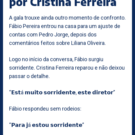
por Cristina Ferreira
A gala trouxe ainda outro momento de confronto.
Fábio Pereira entrou na casa para um ajuste de
contas com Pedro Jorge, depois dos
comentários feitos sobre Liliana Oliveira.
Logo no início da conversa, Fábio surgiu
sorridente. Cristina Ferreira reparou e não deixou
passar o detalhe.
“𝗘𝘀𝘁á 𝗺𝘂𝗶𝘁𝗼 𝘀𝗼𝗿𝗿𝗶𝗱𝗲𝗻𝘁𝗲, 𝗲𝘀𝘁𝗲 𝗱𝗶𝗿𝗲𝘁𝗼𝗿”
Fábio respondeu sem rodeios:
“𝗣𝗮𝗿𝗮 𝗷á 𝗲𝘀𝘁𝗼𝘂 𝘀𝗼𝗿𝗿𝗶𝗱𝗲𝗻𝘁𝗲”