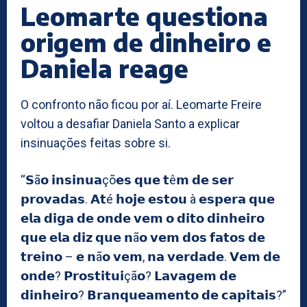
Leomarte questiona
origem de dinheiro e
Daniela reage
O confronto não ficou por aí. Leomarte Freire
voltou a desafiar Daniela Santo a explicar
insinuações feitas sobre si.
“𝗦ã𝗼 𝗶𝗻𝘀𝗶𝗻𝘂𝗮çõ𝗲𝘀 𝗾𝘂𝗲 𝘁ê𝗺 𝗱𝗲 𝘀𝗲𝗿
𝗽𝗿𝗼𝘃𝗮𝗱𝗮𝘀. 𝗔𝘁é 𝗵𝗼𝗷𝗲 𝗲𝘀𝘁𝗼𝘂 à 𝗲𝘀𝗽𝗲𝗿𝗮 𝗾𝘂𝗲
𝗲𝗹𝗮 𝗱𝗶𝗴𝗮 𝗱𝗲 𝗼𝗻𝗱𝗲 𝘃𝗲𝗺 𝗼 𝗱𝗶𝘁𝗼 𝗱𝗶𝗻𝗵𝗲𝗶𝗿𝗼
𝗾𝘂𝗲 𝗲𝗹𝗮 𝗱𝗶𝘇 𝗾𝘂𝗲 𝗻ã𝗼 𝘃𝗲𝗺 𝗱𝗼𝘀 𝗳𝗮𝘁𝗼𝘀 𝗱𝗲
𝘁𝗿𝗲𝗶𝗻𝗼 – 𝗲 𝗻ã𝗼 𝘃𝗲𝗺, 𝗻𝗮 𝘃𝗲𝗿𝗱𝗮𝗱𝗲. 𝗩𝗲𝗺 𝗱𝗲
𝗼𝗻𝗱𝗲? 𝗣𝗿𝗼𝘀𝘁𝗶𝘁𝘂𝗶çã𝗼? 𝗟𝗮𝘃𝗮𝗴𝗲𝗺 𝗱𝗲
𝗱𝗶𝗻𝗵𝗲𝗶𝗿𝗼? 𝗕𝗿𝗮𝗻𝗾𝘂𝗲𝗮𝗺𝗲𝗻𝘁𝗼 𝗱𝗲 𝗰𝗮𝗽𝗶𝘁𝗮𝗶𝘀?”