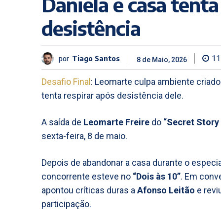
Daniela e casa tenta
desistência
por
Tiago Santos
11
8 de Maio, 2026
Desafio Final
: Leomarte culpa ambiente criado
tenta respirar após desistência dele.
A saída de
Leomarte Freire
do
“Secret Story 
sexta-feira, 8 de maio.
Depois de abandonar a casa durante o especial 
concorrente esteve no
“Dois às 10”
. Em con
apontou críticas duras a
Afonso Leitão
e revi
participação.