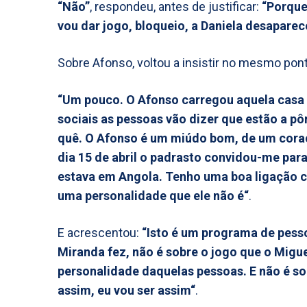
“Não”
, respondeu, antes de justificar:
“Porque
vou dar jogo, bloqueio, a Daniela desaparec
Sobre Afonso, voltou a insistir no mesmo pont
“Um pouco. O Afonso carregou aquela casa d
sociais as pessoas vão dizer que estão a p
quê. O Afonso é um miúdo bom, de um coraç
dia 15 de abril o padrasto convidou-me para
estava em Angola. Tenho uma boa ligação c
uma personalidade que ele não é“
.
E acrescentou:
“Isto é um programa de pesso
Miranda fez, não é sobre o jogo que o Migue
personalidade daquelas pessoas. E não é s
assim, eu vou ser assim“
.