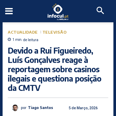
ACTUALIDADE
TELEVISÃO
1
min.
de leitura
Devido a Rui Figueiredo,
Luís Gonçalves reage à
reportagem sobre casinos
ilegais e questiona posição
da CMTV
por
Tiago Santos
5 de Março, 2026