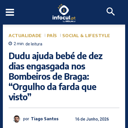
ACTUALIDADE
PAÍS
SOCIAL & LIFESTYLE
2
min.
de leitura
Dudu ajuda bebé de dez
dias engasgada nos
Bombeiros de Braga:
“Orgulho da farda que
visto”
por
Tiago Santos
16 de Junho, 2026