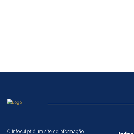
O Infocul.pt é um site de informação
Infoc