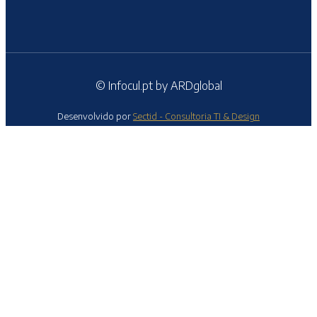
© Infocul.pt by ARDglobal
Desenvolvido por
Sectid - Consultoria TI & Design