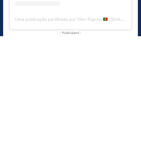
Uma publicação partilhada por Vitor Raposo
(@vitinha_rr)
- Publicidaed -