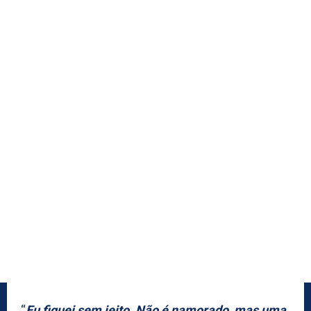
“
Eu fiquei sem jeito. Não é namorado, mas uma