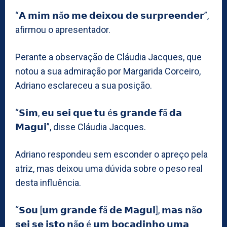
“𝗔 𝗺𝗶𝗺 𝗻ã𝗼 𝗺𝗲 𝗱𝗲𝗶𝘅𝗼𝘂 𝗱𝗲 𝘀𝘂𝗿𝗽𝗿𝗲𝗲𝗻𝗱𝗲𝗿”,
afirmou o apresentador.
Perante a observação de Cláudia Jacques, que
notou a sua admiração por Margarida Corceiro,
Adriano esclareceu a sua posição.
“𝗦𝗶𝗺, 𝗲𝘂 𝘀𝗲𝗶 𝗾𝘂𝗲 𝘁𝘂 é𝘀 𝗴𝗿𝗮𝗻𝗱𝗲 𝗳ã 𝗱𝗮
𝗠𝗮𝗴𝘂𝗶”, disse Cláudia Jacques.
Adriano respondeu sem esconder o apreço pela
atriz, mas deixou uma dúvida sobre o peso real
desta influência.
“𝗦𝗼𝘂 [𝘂𝗺 𝗴𝗿𝗮𝗻𝗱𝗲 𝗳ã 𝗱𝗲 𝗠𝗮𝗴𝘂𝗶], 𝗺𝗮𝘀 𝗻ã𝗼
𝘀𝗲𝗶 𝘀𝗲 𝗶𝘀𝘁𝗼 𝗻ã𝗼 é 𝘂𝗺 𝗯𝗼𝗰𝗮𝗱𝗶𝗻𝗵𝗼 𝘂𝗺𝗮