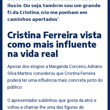
𝗶𝗹𝘂𝘀ã𝗼. 𝗢𝘂 𝘀𝗲𝗷𝗮, 𝘁𝗮𝗺𝗯é𝗺 𝘀𝗼𝘂 𝘂𝗺 𝗴𝗿𝗮𝗻𝗱𝗲
𝗳ã 𝗱𝗮 𝗖𝗿𝗶𝘀𝘁𝗶𝗻𝗮, 𝗻ã𝗼 𝗺𝗲 𝗽𝗼𝗻𝗵𝗮𝗺 𝗲𝗺
𝗰𝗮𝗺𝗶𝗻𝗵𝗼𝘀 𝗮𝗽𝗲𝗿𝘁𝗮𝗱𝗼𝘀”.
Cristina Ferreira vista
como mais influente
na vida real
Apesar dos elogios a Margarida Corceiro, Adriano
Silva Martins considerou que Cristina Ferreira
poderá ter uma influência mais concreta junto do
público.
O apresentador sublinhou que gosta da atriz e
voltou a chamar-lhe uma das figuras de