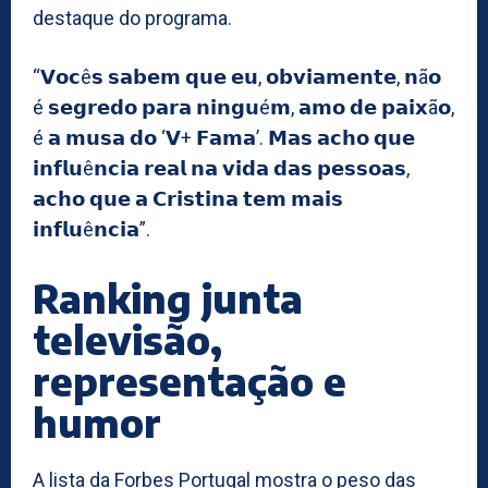
destaque do programa.
“𝗩𝗼𝗰ê𝘀 𝘀𝗮𝗯𝗲𝗺 𝗾𝘂𝗲 𝗲𝘂, 𝗼𝗯𝘃𝗶𝗮𝗺𝗲𝗻𝘁𝗲, 𝗻ã𝗼
é 𝘀𝗲𝗴𝗿𝗲𝗱𝗼 𝗽𝗮𝗿𝗮 𝗻𝗶𝗻𝗴𝘂é𝗺, 𝗮𝗺𝗼 𝗱𝗲 𝗽𝗮𝗶𝘅ã𝗼,
é 𝗮 𝗺𝘂𝘀𝗮 𝗱𝗼 ‘𝗩+ 𝗙𝗮𝗺𝗮’. 𝗠𝗮𝘀 𝗮𝗰𝗵𝗼 𝗾𝘂𝗲
𝗶𝗻𝗳𝗹𝘂ê𝗻𝗰𝗶𝗮 𝗿𝗲𝗮𝗹 𝗻𝗮 𝘃𝗶𝗱𝗮 𝗱𝗮𝘀 𝗽𝗲𝘀𝘀𝗼𝗮𝘀,
𝗮𝗰𝗵𝗼 𝗾𝘂𝗲 𝗮 𝗖𝗿𝗶𝘀𝘁𝗶𝗻𝗮 𝘁𝗲𝗺 𝗺𝗮𝗶𝘀
𝗶𝗻𝗳𝗹𝘂ê𝗻𝗰𝗶𝗮”.
Ranking junta
televisão,
representação e
humor
A lista da Forbes Portugal mostra o peso das