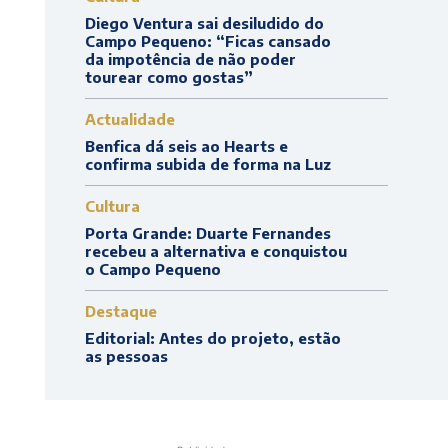
Diego Ventura sai desiludido do
Campo Pequeno: “Ficas cansado
da impotência de não poder
tourear como gostas”
Actualidade
Benfica dá seis ao Hearts e
confirma subida de forma na Luz
Cultura
Porta Grande: Duarte Fernandes
recebeu a alternativa e conquistou
o Campo Pequeno
Destaque
Editorial: Antes do projeto, estão
as pessoas