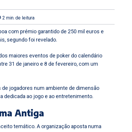
2
min.
de leitura
boa com prémio garantido de 250 mil euros e
s, segundo foi revelado.
dos maiores eventos de poker do calendário
tre 31 de janeiro e 8 de fevereiro, com um
s de jogadores num ambiente de dimensão
a dedicada ao jogo e ao entretenimento.
oma Antiga
nceito temático. A organização aposta numa