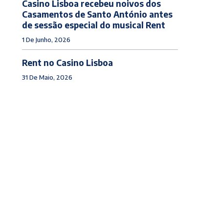
Casino Lisboa recebeu noivos dos
Casamentos de Santo António antes
de sessão especial do musical Rent
1 De Junho, 2026
Rent no Casino Lisboa
31 De Maio, 2026