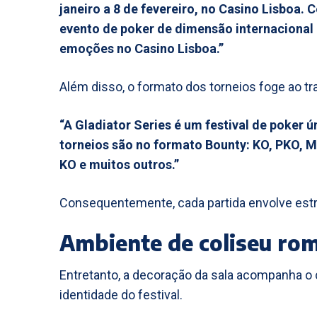
janeiro a 8 de fevereiro, no Casino Lisboa.
evento de poker de dimensão internacional
emoções no Casino Lisboa.”
Além disso, o formato dos torneios foge ao tra
“A Gladiator Series é um festival de poker 
torneios são no formato Bounty: KO, PKO, 
KO e muitos outros.”
Consequentemente, cada partida envolve estra
Ambiente de coliseu ro
Entretanto, a decoração da sala acompanha o c
identidade do festival.