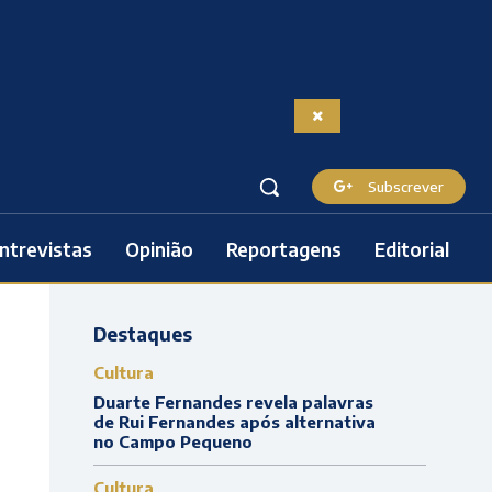
Subscrever
ntrevistas
Opinião
Reportagens
Editorial
Destaques
Cultura
Duarte Fernandes revela palavras
de Rui Fernandes após alternativa
no Campo Pequeno
Cultura