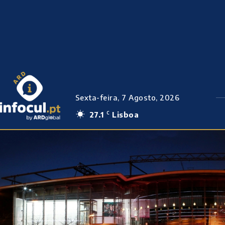
Sexta-feira, 7 Agosto, 2026
27.1
Lisboa
C