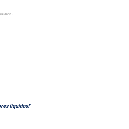
blicidade -
res líquidos!
”