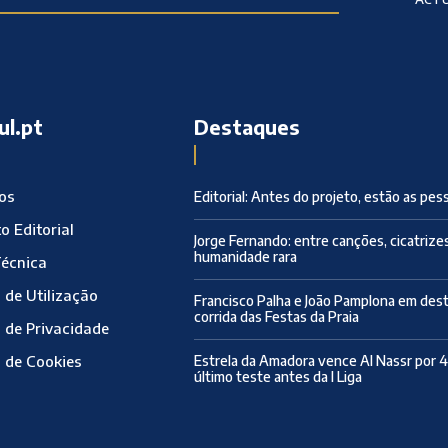
ul.pt
Destaques
ros
Editorial: Antes do projeto, estão as pes
o Editorial
Jorge Fernando: entre canções, cicatrize
humanidade rara
Técnica
 de Utilização
Francisco Palha e João Pamplona em des
corrida das Festas da Praia
a de Privacidade
a de Cookies
Estrela da Amadora vence Al Nassr por 
último teste antes da I Liga