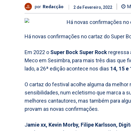
por
Redacção
M
2 de Fevereiro, 2022
Há novas confirmações no cartaz do Super Bo
Em 2022 o
Super Bock Super Rock
regressa à
Meco em Sesimbra, para mais três dias que fi
lado, a 26ª edição acontece nos dias
14, 15 e 
O cartaz do festival acolhe alguma da melhor
sensibilidades, num ecletismo que marca a sua
melhores cantautores, mas também para algum
provam as novas confirmações.
J
amie xx, Kevin Morby, Filipe Karlsson, Digi