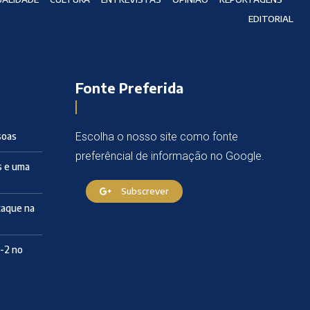
EDITORIAL
Fonte Preferida
soas
Escolha o nosso site como fonte
preferêncial de informação no Google.
s e uma
Subscrever
taque na
4-2 no