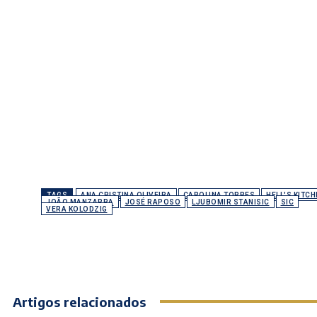
TAGS
ANA CRISTINA OLIVEIRA
CAROLINA TORRES
HELL'S KITCH
JOÃO MANZARRA
JOSÉ RAPOSO
LJUBOMIR STANISIC
SIC
VERA KOLODZIG
Artigos relacionados