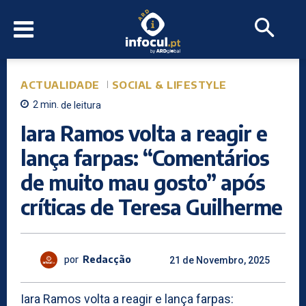
ACTUALIDADE
SOCIAL & LIFESTYLE
2
min.
de leitura
Iara Ramos volta a reagir e
lança farpas: “Comentários
de muito mau gosto” após
críticas de Teresa Guilherme
por
Redacção
21 de Novembro, 2025
Iara Ramos volta a reagir e lança farpas: