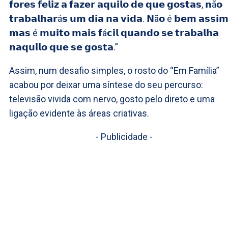
𝗳𝗼𝗿𝗲𝘀 𝗳𝗲𝗹𝗶𝘇 𝗮 𝗳𝗮𝘇𝗲𝗿 𝗮𝗾𝘂𝗶𝗹𝗼 𝗱𝗲 𝗾𝘂𝗲 𝗴𝗼𝘀𝘁𝗮𝘀, 𝗻ã𝗼
𝘁𝗿𝗮𝗯𝗮𝗹𝗵𝗮𝗿á𝘀 𝘂𝗺 𝗱𝗶𝗮 𝗻𝗮 𝘃𝗶𝗱𝗮. 𝗡ã𝗼 é 𝗯𝗲𝗺 𝗮𝘀𝘀𝗶𝗺
𝗺𝗮𝘀 é 𝗺𝘂𝗶𝘁𝗼 𝗺𝗮𝗶𝘀 𝗳á𝗰𝗶𝗹 𝗾𝘂𝗮𝗻𝗱𝗼 𝘀𝗲 𝘁𝗿𝗮𝗯𝗮𝗹𝗵𝗮
𝗻𝗮𝗾𝘂𝗶𝗹𝗼 𝗾𝘂𝗲 𝘀𝗲 𝗴𝗼𝘀𝘁𝗮.”
Assim, num desafio simples, o rosto do “Em Família”
acabou por deixar uma síntese do seu percurso:
televisão vivida com nervo, gosto pelo direto e uma
ligação evidente às áreas criativas.
- Publicidade -