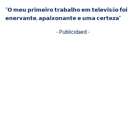
“𝗢 𝗺𝗲𝘂 𝗽𝗿𝗶𝗺𝗲𝗶𝗿𝗼 𝘁𝗿𝗮𝗯𝗮𝗹𝗵𝗼 𝗲𝗺 𝘁𝗲𝗹𝗲𝘃𝗶𝘀ã𝗼 𝗳𝗼𝗶
𝗲𝗻𝗲𝗿𝘃𝗮𝗻𝘁𝗲, 𝗮𝗽𝗮𝗶𝘅𝗼𝗻𝗮𝗻𝘁𝗲 𝗲 𝘂𝗺𝗮 𝗰𝗲𝗿𝘁𝗲𝘇𝗮”
- Publicidaed -