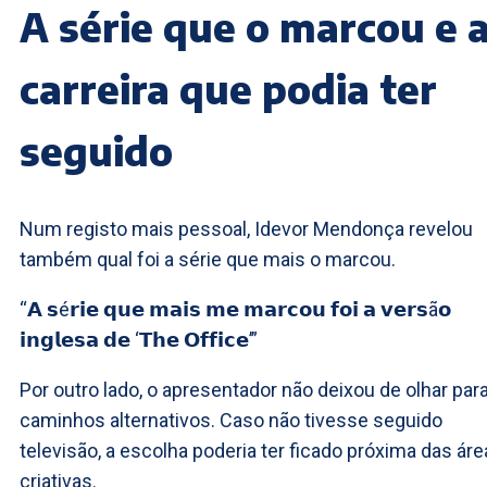
A série que o marcou e 
carreira que podia ter
seguido
Num registo mais pessoal, Idevor Mendonça revelou
também qual foi a série que mais o marcou.
“𝗔 𝘀é𝗿𝗶𝗲 𝗾𝘂𝗲 𝗺𝗮𝗶𝘀 𝗺𝗲 𝗺𝗮𝗿𝗰𝗼𝘂 𝗳𝗼𝗶 𝗮 𝘃𝗲𝗿𝘀ã𝗼
𝗶𝗻𝗴𝗹𝗲𝘀𝗮 𝗱𝗲 ‘𝗧𝗵𝗲 𝗢𝗳𝗳𝗶𝗰𝗲’”
Por outro lado, o apresentador não deixou de olhar par
caminhos alternativos. Caso não tivesse seguido
televisão, a escolha poderia ter ficado próxima das ár
criativas.