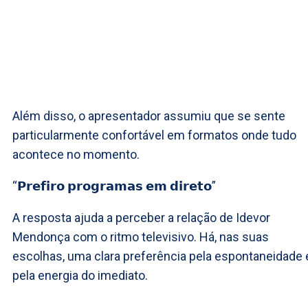
Além disso, o apresentador assumiu que se sente
particularmente confortável em formatos onde tudo
acontece no momento.
“𝗣𝗿𝗲𝗳𝗶𝗿𝗼 𝗽𝗿𝗼𝗴𝗿𝗮𝗺𝗮𝘀 𝗲𝗺 𝗱𝗶𝗿𝗲𝘁𝗼”
A resposta ajuda a perceber a relação de Idevor
Mendonça com o ritmo televisivo. Há, nas suas
escolhas, uma clara preferência pela espontaneidade 
pela energia do imediato.