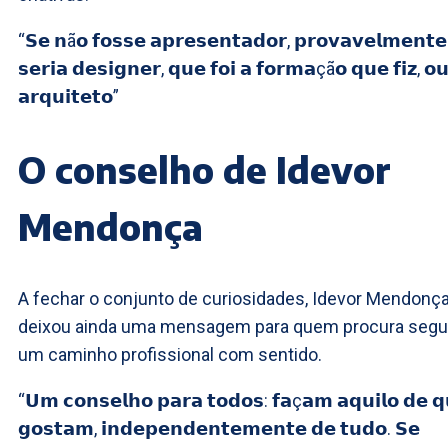
“𝗦𝗲 𝗻ã𝗼 𝗳𝗼𝘀𝘀𝗲 𝗮𝗽𝗿𝗲𝘀𝗲𝗻𝘁𝗮𝗱𝗼𝗿, 𝗽𝗿𝗼𝘃𝗮𝘃𝗲𝗹𝗺𝗲𝗻𝘁𝗲
𝘀𝗲𝗿𝗶𝗮 𝗱𝗲𝘀𝗶𝗴𝗻𝗲𝗿, 𝗾𝘂𝗲 𝗳𝗼𝗶 𝗮 𝗳𝗼𝗿𝗺𝗮çã𝗼 𝗾𝘂𝗲 𝗳𝗶𝘇, 𝗼
𝗮𝗿𝗾𝘂𝗶𝘁𝗲𝘁𝗼”
O conselho de Idevor
Mendonça
A fechar o conjunto de curiosidades, Idevor Mendonç
deixou ainda uma mensagem para quem procura segu
um caminho profissional com sentido.
“𝗨𝗺 𝗰𝗼𝗻𝘀𝗲𝗹𝗵𝗼 𝗽𝗮𝗿𝗮 𝘁𝗼𝗱𝗼𝘀: 𝗳𝗮ç𝗮𝗺 𝗮𝗾𝘂𝗶𝗹𝗼 𝗱𝗲 𝗾
𝗴𝗼𝘀𝘁𝗮𝗺, 𝗶𝗻𝗱𝗲𝗽𝗲𝗻𝗱𝗲𝗻𝘁𝗲𝗺𝗲𝗻𝘁𝗲 𝗱𝗲 𝘁𝘂𝗱𝗼. 𝗦𝗲