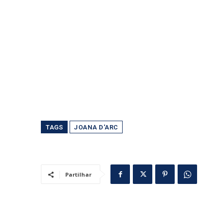
TAGS
JOANA D'ARC
Partilhar