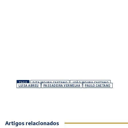
TAGS
DITA MOURA CAETANO
JOÃO MOURA CAETANO
LUÍSA ABREU
PASSADEIRA VERMELHA
PAULO CAETANO
Artigos relacionados