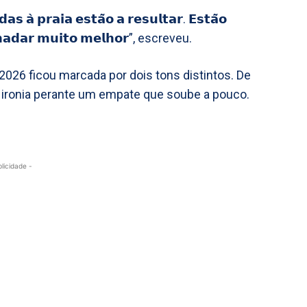
𝘀 𝗮̀ 𝗽𝗿𝗮𝗶𝗮 𝗲𝘀𝘁𝗮̃𝗼 𝗮 𝗿𝗲𝘀𝘂𝗹𝘁𝗮𝗿. 𝗘𝘀𝘁𝗮̃𝗼
 𝗻𝗮𝗱𝗮𝗿 𝗺𝘂𝗶𝘁𝗼 𝗺𝗲𝗹𝗵𝗼𝗿”, escreveu.
2026 ficou marcada por dois tons distintos. De
 ironia perante um empate que soube a pouco.
blicidade -