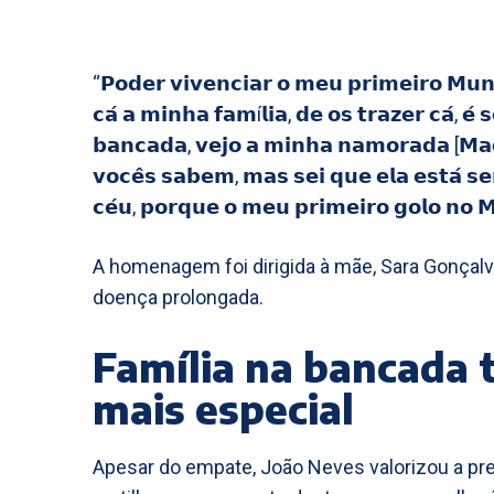
“𝗣𝗼𝗱𝗲𝗿 𝘃𝗶𝘃𝗲𝗻𝗰𝗶𝗮𝗿 𝗼 𝗺𝗲𝘂 𝗽𝗿𝗶𝗺𝗲𝗶𝗿𝗼 𝗠𝘂𝗻𝗱
𝗰𝗮́ 𝗮 𝗺𝗶𝗻𝗵𝗮 𝗳𝗮𝗺í𝗹𝗶𝗮, 𝗱𝗲 𝗼𝘀 𝘁𝗿𝗮𝘇𝗲𝗿 𝗰𝗮́, 𝗲́
𝗯𝗮𝗻𝗰𝗮𝗱𝗮, 𝘃𝗲𝗷𝗼 𝗮 𝗺𝗶𝗻𝗵𝗮 𝗻𝗮𝗺𝗼𝗿𝗮𝗱𝗮 [𝗠𝗮
𝘃𝗼𝗰𝗲̂𝘀 𝘀𝗮𝗯𝗲𝗺, 𝗺𝗮𝘀 𝘀𝗲𝗶 𝗾𝘂𝗲 𝗲𝗹𝗮 𝗲𝘀𝘁𝗮́ 𝘀
𝗰𝗲́𝘂, 𝗽𝗼𝗿𝗾𝘂𝗲 𝗼 𝗺𝗲𝘂 𝗽𝗿𝗶𝗺𝗲𝗶𝗿𝗼 𝗴𝗼𝗹𝗼 𝗻𝗼 
A homenagem foi dirigida à mãe, Sara Gonçalv
doença prolongada.
Família na bancada
mais especial
Apesar do empate, João Neves valorizou a pre