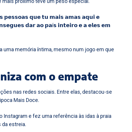
 mais próximo teve um peso especial.
𝗲𝘀𝘀𝗼𝗮𝘀 𝗾𝘂𝗲 𝘁𝘂 𝗺𝗮𝗶𝘀 𝗮𝗺𝗮𝘀 𝗮𝗾𝘂𝗶 𝗲
𝗻𝘀𝗲𝗴𝘂𝗲𝘀 𝗱𝗮𝗿 𝗮𝗼 𝗽𝗮í𝘀 𝗶𝗻𝘁𝗲𝗶𝗿𝗼 𝗲 𝗮 𝗲𝗹𝗲𝘀 𝗲𝗺
o a uma memória íntima, mesmo num jogo em que
oniza com o empate
eações nas redes sociais. Entre elas, destacou-se
Pipoca Mais Doce.
ao Instagram e fez uma referência às idas à praia
 da estreia.