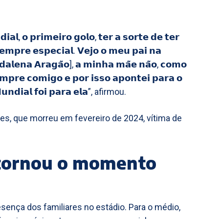
𝗮𝗹, 𝗼 𝗽𝗿𝗶𝗺𝗲𝗶𝗿𝗼 𝗴𝗼𝗹𝗼, 𝘁𝗲𝗿 𝗮 𝘀𝗼𝗿𝘁𝗲 𝗱𝗲 𝘁𝗲𝗿
 𝘀𝗲𝗺𝗽𝗿𝗲 𝗲𝘀𝗽𝗲𝗰𝗶𝗮𝗹. 𝗩𝗲𝗷𝗼 𝗼 𝗺𝗲𝘂 𝗽𝗮𝗶 𝗻𝗮
𝗮𝗹𝗲𝗻𝗮 𝗔𝗿𝗮𝗴𝗮̃𝗼], 𝗮 𝗺𝗶𝗻𝗵𝗮 𝗺𝗮̃𝗲 𝗻𝗮̃𝗼, 𝗰𝗼𝗺𝗼
𝗺𝗽𝗿𝗲 𝗰𝗼𝗺𝗶𝗴𝗼 𝗲 𝗽𝗼𝗿 𝗶𝘀𝘀𝗼 𝗮𝗽𝗼𝗻𝘁𝗲𝗶 𝗽𝗮𝗿𝗮 𝗼
𝘂𝗻𝗱𝗶𝗮𝗹 𝗳𝗼𝗶 𝗽𝗮𝗿𝗮 𝗲𝗹𝗮”, afirmou.
es, que morreu em fevereiro de 2024, vítima de
 tornou o momento
sença dos familiares no estádio. Para o médio,