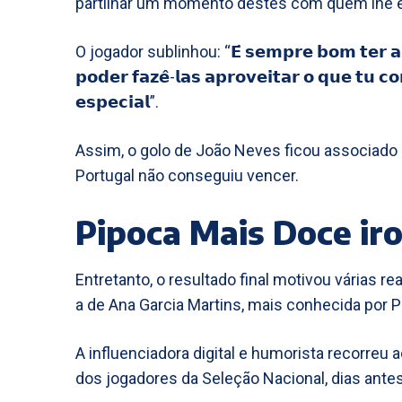
partilhar um momento destes com quem lhe é
O jogador sublinhou: “𝗘́ 𝘀𝗲𝗺𝗽𝗿𝗲 𝗯𝗼𝗺 𝘁𝗲𝗿 𝗮𝘀 
𝗽𝗼𝗱𝗲𝗿 𝗳𝗮𝘇𝗲̂-𝗹𝗮𝘀 𝗮𝗽𝗿𝗼𝘃𝗲𝗶𝘁𝗮𝗿 𝗼 𝗾𝘂𝗲 𝘁𝘂 𝗰
𝗲𝘀𝗽𝗲𝗰𝗶𝗮𝗹”.
Assim, o golo de João Neves ficou associad
Portugal não conseguiu vencer.
Pipoca Mais Doce ir
Entretanto, o resultado final motivou várias r
a de Ana Garcia Martins, mais conhecida por 
A influenciadora digital e humorista recorreu 
dos jogadores da Seleção Nacional, dias antes