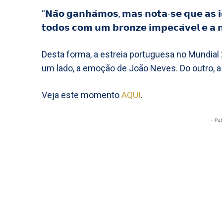
“𝗡𝗮̃𝗼 𝗴𝗮𝗻𝗵𝗮́𝗺𝗼𝘀, 𝗺𝗮𝘀 𝗻𝗼𝘁𝗮-𝘀𝗲 𝗾𝘂𝗲 𝗮𝘀 𝗶𝗱𝗮
𝘁𝗼𝗱𝗼𝘀 𝗰𝗼𝗺 𝘂𝗺 𝗯𝗿𝗼𝗻𝘇𝗲 𝗶𝗺𝗽𝗲𝗰𝗮́𝘃𝗲𝗹 𝗲 𝗮
Desta forma, a estreia portuguesa no Mundial 
um lado, a emoção de João Neves. Do outro, a
Veja este momento
AQUI
.
- Pu