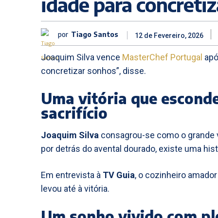
idade para concreti
por
Tiago Santos
12 de Fevereiro, 2026
Joaquim Silva vence
MasterChef Portugal
apó
concretizar sonhos”, disse.
Uma vitória que escond
sacrifício
Joaquim Silva
consagrou-se como o grande
por detrás do avental dourado, existe uma his
Em entrevista à
TV Guia
, o cozinheiro amador
levou até à vitória.
Um sonho vivido com pl