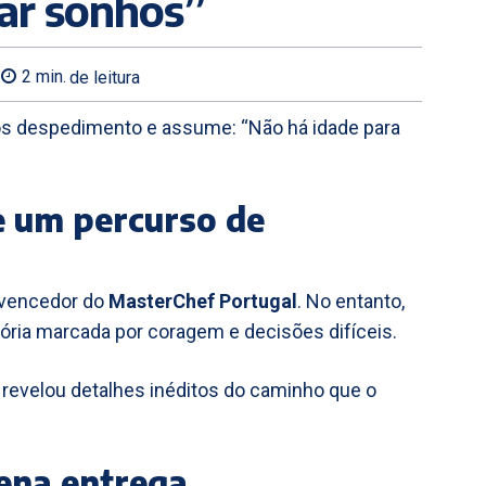
zar sonhos”
2
min.
de leitura
s despedimento e assume: “Não há idade para
e um percurso de
 vencedor do
MasterChef Portugal
. No entanto,
tória marcada por coragem e decisões difíceis.
 revelou detalhes inéditos do caminho que o
ena entrega