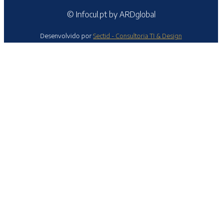
© Infocul.pt by ARDglobal
Desenvolvido por
Sectid - Consultoria TI & Design