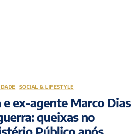
IDADE
SOCIAL & LIFESTYLE
 e ex-agente Marco Dias
uerra: queixas no
stério Público após