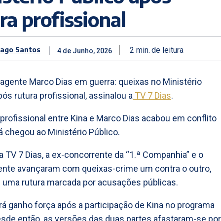
ra profissional
iago Santos
2
min.
de leitura
4 de Junho, 2026
-agente Marco Dias em guerra: queixas no Ministério
ós rutura profissional, assinalou a
TV 7 Dias
.
 profissional entre Kina e Marco Dias acabou em conflito
já chegou ao Ministério Público.
 TV 7 Dias, a ex-concorrente da “1.ª Companhia” e o
ente avançaram com queixas-crime um contra o outro,
 uma rutura marcada por acusações públicas.
rá ganho força após a participação de Kina no programa
esde então, as versões das duas partes afastaram-se por