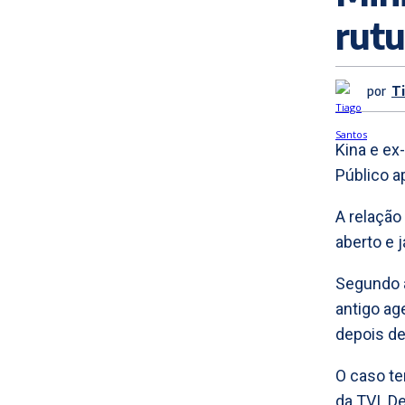
rutu
por
T
Kina e ex
Público ap
A relação
aberto e 
Segundo a
antigo ag
depois de
O caso te
da TVI. D