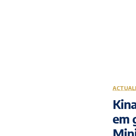
ACTUAL
Kina
em g
Mini