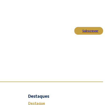
Subscrever
Actualidade
Cultura
Entrevistas
Opinião
Reportagens
Editorial
Destaques
Destaque