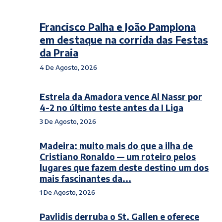
Francisco Palha e João Pamplona
em destaque na corrida das Festas
da Praia
4 De Agosto, 2026
Estrela da Amadora vence Al Nassr por
4-2 no último teste antes da I Liga
3 De Agosto, 2026
Madeira: muito mais do que a ilha de
Cristiano Ronaldo — um roteiro pelos
lugares que fazem deste destino um dos
mais fascinantes da...
1 De Agosto, 2026
Pavlidis derruba o St. Gallen e oferece