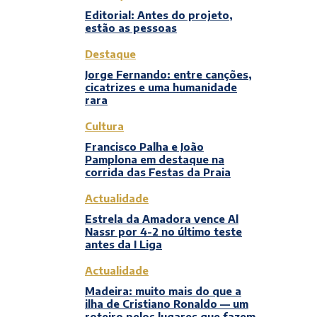
Editorial: Antes do projeto,
estão as pessoas
Destaque
Jorge Fernando: entre canções,
cicatrizes e uma humanidade
rara
Cultura
Francisco Palha e João
Pamplona em destaque na
corrida das Festas da Praia
Actualidade
Estrela da Amadora vence Al
Nassr por 4-2 no último teste
antes da I Liga
Actualidade
Madeira: muito mais do que a
ilha de Cristiano Ronaldo — um
roteiro pelos lugares que fazem