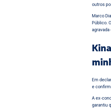
outros po
Marco Dia
Público. 
agravada e
Kina
min
Em declar
e confir
A ex-con
garantiu 