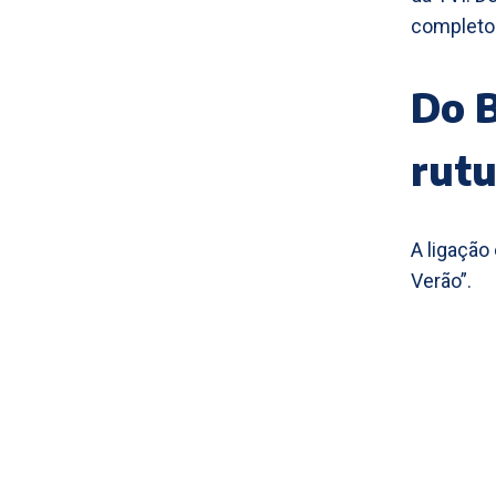
completo
Do B
rutu
A ligação
Verão”.