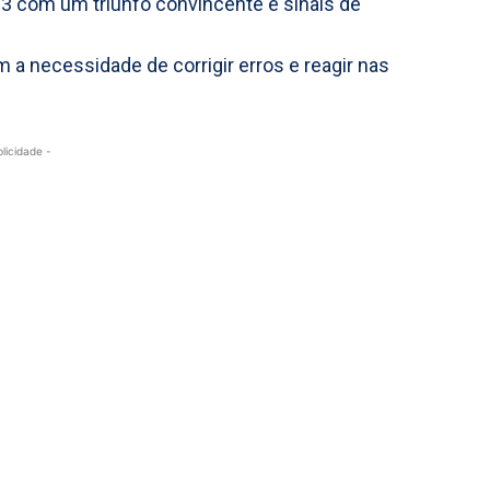
a 3 com um triunfo convincente e sinais de
m a necessidade de corrigir erros e reagir nas
blicidade -