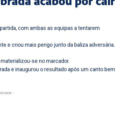
ibrada acabou por cair
epartida, com ambas as equipas a tentarem
e e criou mais perigo junto da baliza adversária.
 materializou-se no marcador.
arada e inaugurou o resultado após um canto bem
blicidade -