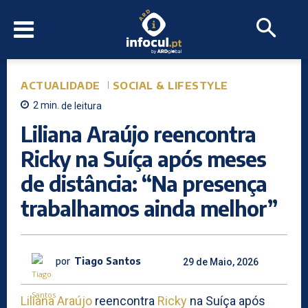
ACTUALIDADE
SOCIAL & LIFESTYLE
2
min.
de leitura
Liliana Araújo reencontra
Ricky na Suíça após meses
de distância: “Na presença
trabalhamos ainda melhor”
por
Tiago Santos
29 de Maio, 2026
Liliana Araújo
reencontra
Ricky
na Suíça após