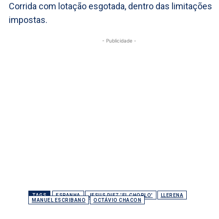
Corrida com lotação esgotada, dentro das limitações
impostas.
- Publicidade -
TAGS
ESPANHA
JESUS DIEZ 'EL CHORLO'
LLERENA
MANUEL ESCRIBANO
OCTÁVIO CHACON