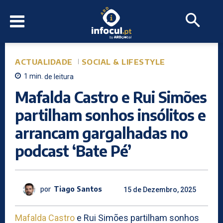
ACTUALIDADE
SOCIAL & LIFESTYLE
1
min.
de leitura
Mafalda Castro e Rui Simões
partilham sonhos insólitos e
arrancam gargalhadas no
podcast ‘Bate Pé’
por
Tiago Santos
15 de Dezembro, 2025
Mafalda Castro
e Rui Simões partilham sonhos