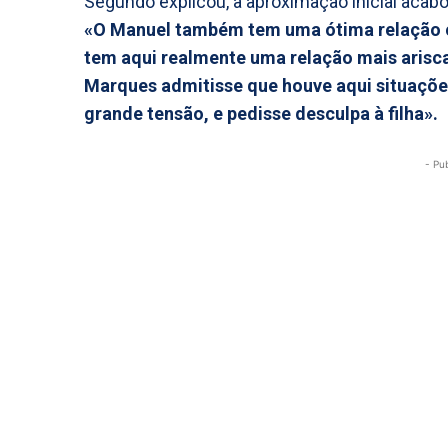
Segundo explicou, a aproximação inicial acabou
«O Manuel também tem uma ótima relação co
tem aqui realmente uma relação mais arisca
Marques admitisse que houve aqui situaç
grande tensão, e pedisse desculpa à filha».
- Pu