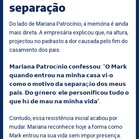
separação
Do lado de Mariana Patrocínio, a memória é ainda
mais direta. A empresária explicou que, na altura,
projectou no padrasto a dor causada pelo fim do
casamento dos pais.
𝗠𝗮𝗿𝗶𝗮𝗻𝗮 𝗣𝗮𝘁𝗿𝗼𝗰í𝗻𝗶𝗼 𝗰𝗼𝗻𝗳𝗲𝘀𝘀𝗼𝘂: “𝗢 𝗠𝗮𝗿𝗸
𝗾𝘂𝗮𝗻𝗱𝗼 𝗲𝗻𝘁𝗿𝗼𝘂 𝗻𝗮 𝗺𝗶𝗻𝗵𝗮 𝗰𝗮𝘀𝗮 𝘃𝗶-𝗼
𝗰𝗼𝗺𝗼 𝗼 𝗺𝗼𝘁𝗶𝘃𝗼 𝗱𝗮 𝘀𝗲𝗽𝗮𝗿𝗮çã𝗼 𝗱𝗼𝘀 𝗺𝗲𝘂𝘀
𝗽𝗮𝗶𝘀. 𝗗𝗼 𝗴é𝗻𝗲𝗿𝗼: 𝗲𝗹𝗲 𝗽𝗲𝗿𝘀𝗼𝗻𝗶𝗳𝗶𝗰𝗼𝘂 𝘁𝘂𝗱𝗼 𝗼
𝗾𝘂𝗲 𝗵á 𝗱𝗲 𝗺𝗮𝘂 𝗻𝗮 𝗺𝗶𝗻𝗵𝗮 𝘃𝗶𝗱𝗮”.
Contudo, essa resistência inicial acabou por
mudar. Mariana reconhece hoje a forma como
Mark entrou na sua vida sem impor presença.