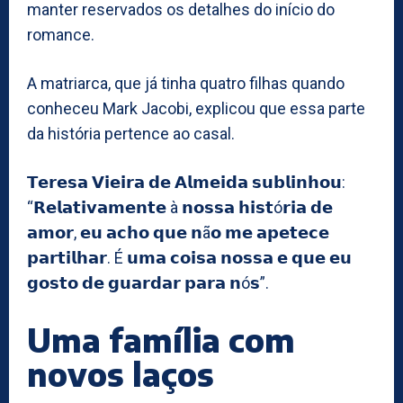
manter reservados os detalhes do início do
romance.
A matriarca, que já tinha quatro filhas quando
conheceu Mark Jacobi, explicou que essa parte
da história pertence ao casal.
𝗧𝗲𝗿𝗲𝘀𝗮 𝗩𝗶𝗲𝗶𝗿𝗮 𝗱𝗲 𝗔𝗹𝗺𝗲𝗶𝗱𝗮 𝘀𝘂𝗯𝗹𝗶𝗻𝗵𝗼𝘂:
“𝗥𝗲𝗹𝗮𝘁𝗶𝘃𝗮𝗺𝗲𝗻𝘁𝗲 à 𝗻𝗼𝘀𝘀𝗮 𝗵𝗶𝘀𝘁ó𝗿𝗶𝗮 𝗱𝗲
𝗮𝗺𝗼𝗿, 𝗲𝘂 𝗮𝗰𝗵𝗼 𝗾𝘂𝗲 𝗻ã𝗼 𝗺𝗲 𝗮𝗽𝗲𝘁𝗲𝗰𝗲
𝗽𝗮𝗿𝘁𝗶𝗹𝗵𝗮𝗿. É 𝘂𝗺𝗮 𝗰𝗼𝗶𝘀𝗮 𝗻𝗼𝘀𝘀𝗮 𝗲 𝗾𝘂𝗲 𝗲𝘂
𝗴𝗼𝘀𝘁𝗼 𝗱𝗲 𝗴𝘂𝗮𝗿𝗱𝗮𝗿 𝗽𝗮𝗿𝗮 𝗻ó𝘀”.
Uma família com
novos laços