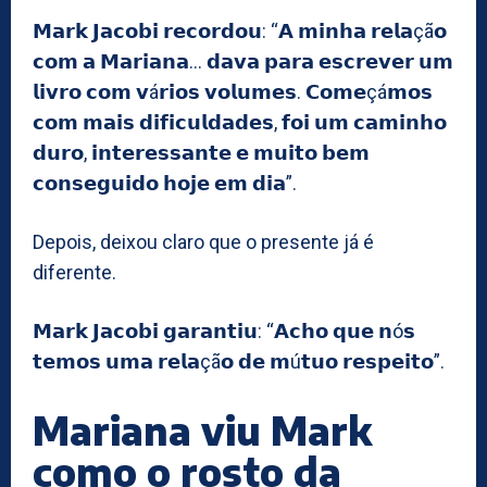
𝗠𝗮𝗿𝗸 𝗝𝗮𝗰𝗼𝗯𝗶 𝗿𝗲𝗰𝗼𝗿𝗱𝗼𝘂: “𝗔 𝗺𝗶𝗻𝗵𝗮 𝗿𝗲𝗹𝗮çã𝗼
𝗰𝗼𝗺 𝗮 𝗠𝗮𝗿𝗶𝗮𝗻𝗮… 𝗱𝗮𝘃𝗮 𝗽𝗮𝗿𝗮 𝗲𝘀𝗰𝗿𝗲𝘃𝗲𝗿 𝘂𝗺
𝗹𝗶𝘃𝗿𝗼 𝗰𝗼𝗺 𝘃á𝗿𝗶𝗼𝘀 𝘃𝗼𝗹𝘂𝗺𝗲𝘀. 𝗖𝗼𝗺𝗲çá𝗺𝗼𝘀
𝗰𝗼𝗺 𝗺𝗮𝗶𝘀 𝗱𝗶𝗳𝗶𝗰𝘂𝗹𝗱𝗮𝗱𝗲𝘀, 𝗳𝗼𝗶 𝘂𝗺 𝗰𝗮𝗺𝗶𝗻𝗵𝗼
𝗱𝘂𝗿𝗼, 𝗶𝗻𝘁𝗲𝗿𝗲𝘀𝘀𝗮𝗻𝘁𝗲 𝗲 𝗺𝘂𝗶𝘁𝗼 𝗯𝗲𝗺
𝗰𝗼𝗻𝘀𝗲𝗴𝘂𝗶𝗱𝗼 𝗵𝗼𝗷𝗲 𝗲𝗺 𝗱𝗶𝗮”.
Depois, deixou claro que o presente já é
diferente.
𝗠𝗮𝗿𝗸 𝗝𝗮𝗰𝗼𝗯𝗶 𝗴𝗮𝗿𝗮𝗻𝘁𝗶𝘂: “𝗔𝗰𝗵𝗼 𝗾𝘂𝗲 𝗻ó𝘀
𝘁𝗲𝗺𝗼𝘀 𝘂𝗺𝗮 𝗿𝗲𝗹𝗮çã𝗼 𝗱𝗲 𝗺ú𝘁𝘂𝗼 𝗿𝗲𝘀𝗽𝗲𝗶𝘁𝗼”.
Mariana viu Mark
como o rosto da