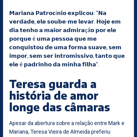
𝗠𝗮𝗿𝗶𝗮𝗻𝗮 𝗣𝗮𝘁𝗿𝗼𝗰í𝗻𝗶𝗼 𝗲𝘅𝗽𝗹𝗶𝗰𝗼𝘂: “𝗡𝗮
𝘃𝗲𝗿𝗱𝗮𝗱𝗲, 𝗲𝗹𝗲 𝘀𝗼𝘂𝗯𝗲-𝗺𝗲 𝗹𝗲𝘃𝗮𝗿. 𝗛𝗼𝗷𝗲 𝗲𝗺
𝗱𝗶𝗮 𝘁𝗲𝗻𝗵𝗼 𝗮 𝗺𝗮𝗶𝗼𝗿 𝗮𝗱𝗺𝗶𝗿𝗮çã𝗼 𝗽𝗼𝗿 𝗲𝗹𝗲
𝗽𝗼𝗿𝗾𝘂𝗲 é 𝘂𝗺𝗮 𝗽𝗲𝘀𝘀𝗼𝗮 𝗾𝘂𝗲 𝗺𝗲
𝗰𝗼𝗻𝗾𝘂𝗶𝘀𝘁𝗼𝘂 𝗱𝗲 𝘂𝗺𝗮 𝗳𝗼𝗿𝗺𝗮 𝘀𝘂𝗮𝘃𝗲, 𝘀𝗲𝗺
𝗶𝗺𝗽𝗼𝗿, 𝘀𝗲𝗺 𝘀𝗲𝗿 𝗶𝗻𝘁𝗿𝗼𝗺𝗶𝘀𝘀𝗶𝘃𝗼, 𝘁𝗮𝗻𝘁𝗼 𝗾𝘂𝗲
𝗲𝗹𝗲 é 𝗽𝗮𝗱𝗿𝗶𝗻𝗵𝗼 𝗱𝗮 𝗺𝗶𝗻𝗵𝗮 𝗳𝗶𝗹𝗵𝗮”.
Teresa guarda a
história de amor
longe das câmaras
Apesar da abertura sobre a relação entre Mark e
Mariana, Teresa Vieira de Almeida preferiu