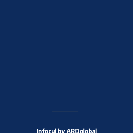
Infocul by ARDglobal