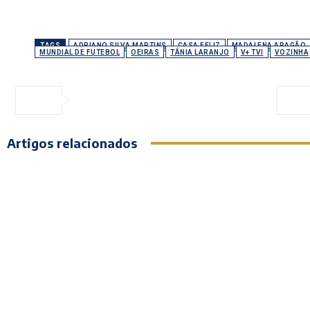
TAGS
ADRIANO SILVA MARTINS
CASA FELIZ
MADALENA ARAGÃO
MUNDIAL DE FUTEBOL
OEIRAS
TÂNIA LARANJO
V+ TVI
VOZINHA
Artigos relacionados