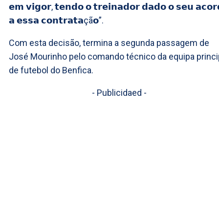
𝗲𝗺 𝘃𝗶𝗴𝗼𝗿, 𝘁𝗲𝗻𝗱𝗼 𝗼 𝘁𝗿𝗲𝗶𝗻𝗮𝗱𝗼𝗿 𝗱𝗮𝗱𝗼 𝗼 𝘀𝗲𝘂 𝗮𝗰𝗼𝗿
𝗮 𝗲𝘀𝘀𝗮 𝗰𝗼𝗻𝘁𝗿𝗮𝘁𝗮çã𝗼”.
Com esta decisão, termina a segunda passagem de
José Mourinho pelo comando técnico da equipa princi
de futebol do Benfica.
- Publicidaed -