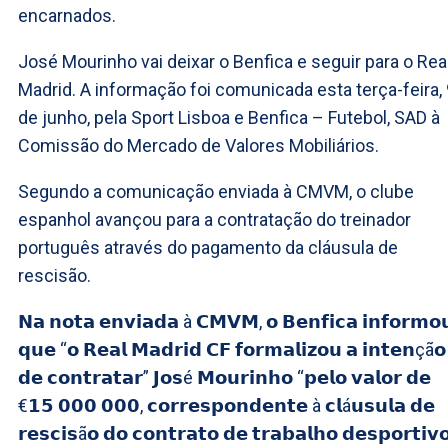
encarnados.
José Mourinho vai deixar o Benfica e seguir para o Rea
Madrid. A informação foi comunicada esta terça-feira,
de junho, pela Sport Lisboa e Benfica – Futebol, SAD à
Comissão do Mercado de Valores Mobiliários.
Segundo a comunicação enviada à CMVM, o clube
espanhol avançou para a contratação do treinador
português através do pagamento da cláusula de
rescisão.
𝗡𝗮 𝗻𝗼𝘁𝗮 𝗲𝗻𝘃𝗶𝗮𝗱𝗮 à 𝗖𝗠𝗩𝗠, 𝗼 𝗕𝗲𝗻𝗳𝗶𝗰𝗮 𝗶𝗻𝗳𝗼𝗿𝗺𝗼
𝗾𝘂𝗲 “𝗼 𝗥𝗲𝗮𝗹 𝗠𝗮𝗱𝗿𝗶𝗱 𝗖𝗙 𝗳𝗼𝗿𝗺𝗮𝗹𝗶𝘇𝗼𝘂 𝗮 𝗶𝗻𝘁𝗲𝗻çã𝗼
𝗱𝗲 𝗰𝗼𝗻𝘁𝗿𝗮𝘁𝗮𝗿” 𝗝𝗼𝘀é 𝗠𝗼𝘂𝗿𝗶𝗻𝗵𝗼 “𝗽𝗲𝗹𝗼 𝘃𝗮𝗹𝗼𝗿 𝗱𝗲
€𝟭𝟱 𝟬𝟬𝟬 𝟬𝟬𝟬, 𝗰𝗼𝗿𝗿𝗲𝘀𝗽𝗼𝗻𝗱𝗲𝗻𝘁𝗲 à 𝗰𝗹á𝘂𝘀𝘂𝗹𝗮 𝗱𝗲
𝗿𝗲𝘀𝗰𝗶𝘀ã𝗼 𝗱𝗼 𝗰𝗼𝗻𝘁𝗿𝗮𝘁𝗼 𝗱𝗲 𝘁𝗿𝗮𝗯𝗮𝗹𝗵𝗼 𝗱𝗲𝘀𝗽𝗼𝗿𝘁𝗶𝘃