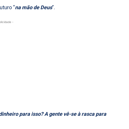
uturo “
na mão de Deus
”.
blicidade -
inheiro para isso? A gente vê-se à rasca para