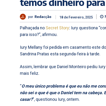
temos dinheiro para
por
Redacção
18 de Fevereiro, 2025
Palhaçada no
Secret Story
: Iury questiona “c
para isso?”, afirmou.
Iury Mellany foi pedida em casamento este do
Sandrina Pratas esta segunda-feira à tarde.
Assim, lembrar que Daniel Monteiro pediu Iury
mais feliz.
“
O meu único problema é que eu não me cons
não sei o que é que o Daniel tem na cabeça. 
casar?
”, questionou Iury, ontem.