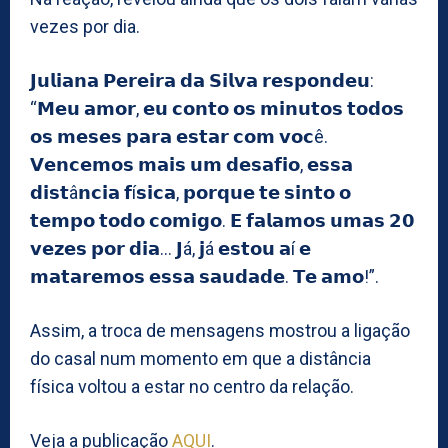
vezes por dia.
𝗝𝘂𝗹𝗶𝗮𝗻𝗮 𝗣𝗲𝗿𝗲𝗶𝗿𝗮 𝗱𝗮 𝗦𝗶𝗹𝘃𝗮 𝗿𝗲𝘀𝗽𝗼𝗻𝗱𝗲𝘂:
“𝗠𝗲𝘂 𝗮𝗺𝗼𝗿, 𝗲𝘂 𝗰𝗼𝗻𝘁𝗼 𝗼𝘀 𝗺𝗶𝗻𝘂𝘁𝗼𝘀 𝘁𝗼𝗱𝗼𝘀
𝗼𝘀 𝗺𝗲𝘀𝗲𝘀 𝗽𝗮𝗿𝗮 𝗲𝘀𝘁𝗮𝗿 𝗰𝗼𝗺 𝘃𝗼𝗰ê.
𝗩𝗲𝗻𝗰𝗲𝗺𝗼𝘀 𝗺𝗮𝗶𝘀 𝘂𝗺 𝗱𝗲𝘀𝗮𝗳𝗶𝗼, 𝗲𝘀𝘀𝗮
𝗱𝗶𝘀𝘁â𝗻𝗰𝗶𝗮 𝗳í𝘀𝗶𝗰𝗮, 𝗽𝗼𝗿𝗾𝘂𝗲 𝘁𝗲 𝘀𝗶𝗻𝘁𝗼 𝗼
𝘁𝗲𝗺𝗽𝗼 𝘁𝗼𝗱𝗼 𝗰𝗼𝗺𝗶𝗴𝗼. 𝗘 𝗳𝗮𝗹𝗮𝗺𝗼𝘀 𝘂𝗺𝗮𝘀 𝟮𝟬
𝘃𝗲𝘇𝗲𝘀 𝗽𝗼𝗿 𝗱𝗶𝗮… 𝗝á, 𝗷á 𝗲𝘀𝘁𝗼𝘂 𝗮í 𝗲
𝗺𝗮𝘁𝗮𝗿𝗲𝗺𝗼𝘀 𝗲𝘀𝘀𝗮 𝘀𝗮𝘂𝗱𝗮𝗱𝗲. 𝗧𝗲 𝗮𝗺𝗼!”.
Assim, a troca de mensagens mostrou a ligação
do casal num momento em que a distância
física voltou a estar no centro da relação.
Veja a publicação
AQUI
.