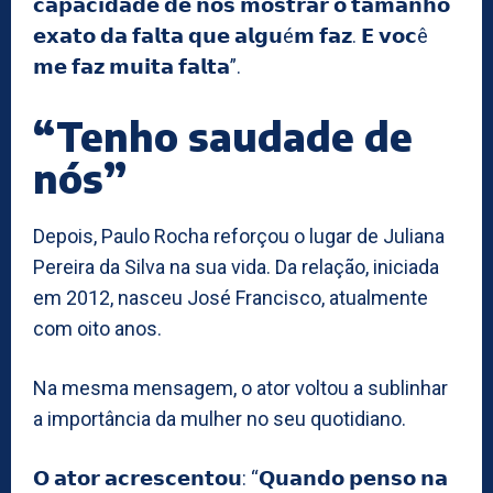
𝗰𝗮𝗽𝗮𝗰𝗶𝗱𝗮𝗱𝗲 𝗱𝗲 𝗻𝗼𝘀 𝗺𝗼𝘀𝘁𝗿𝗮𝗿 𝗼 𝘁𝗮𝗺𝗮𝗻𝗵𝗼
𝗲𝘅𝗮𝘁𝗼 𝗱𝗮 𝗳𝗮𝗹𝘁𝗮 𝗾𝘂𝗲 𝗮𝗹𝗴𝘂é𝗺 𝗳𝗮𝘇. 𝗘 𝘃𝗼𝗰ê
𝗺𝗲 𝗳𝗮𝘇 𝗺𝘂𝗶𝘁𝗮 𝗳𝗮𝗹𝘁𝗮”.
“Tenho saudade de
nós”
Depois, Paulo Rocha reforçou o lugar de Juliana
Pereira da Silva na sua vida. Da relação, iniciada
em 2012, nasceu José Francisco, atualmente
com oito anos.
Na mesma mensagem, o ator voltou a sublinhar
a importância da mulher no seu quotidiano.
𝗢 𝗮𝘁𝗼𝗿 𝗮𝗰𝗿𝗲𝘀𝗰𝗲𝗻𝘁𝗼𝘂: “𝗤𝘂𝗮𝗻𝗱𝗼 𝗽𝗲𝗻𝘀𝗼 𝗻𝗮