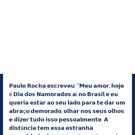
𝗣𝗮𝘂𝗹𝗼 𝗥𝗼𝗰𝗵𝗮 𝗲𝘀𝗰𝗿𝗲𝘃𝗲𝘂: “𝗠𝗲𝘂 𝗮𝗺𝗼𝗿, 𝗵𝗼𝗷𝗲
é 𝗗𝗶𝗮 𝗱𝗼𝘀 𝗡𝗮𝗺𝗼𝗿𝗮𝗱𝗼𝘀 𝗮í 𝗻𝗼 𝗕𝗿𝗮𝘀𝗶𝗹 𝗲 𝗲𝘂
𝗾𝘂𝗲𝗿𝗶𝗮 𝗲𝘀𝘁𝗮𝗿 𝗮𝗼 𝘀𝗲𝘂 𝗹𝗮𝗱𝗼 𝗽𝗮𝗿𝗮 𝘁𝗲 𝗱𝗮𝗿 𝘂𝗺
𝗮𝗯𝗿𝗮ç𝗼 𝗱𝗲𝗺𝗼𝗿𝗮𝗱𝗼, 𝗼𝗹𝗵𝗮𝗿 𝗻𝗼𝘀 𝘀𝗲𝘂𝘀 𝗼𝗹𝗵𝗼𝘀
𝗲 𝗱𝗶𝘇𝗲𝗿 𝘁𝘂𝗱𝗼 𝗶𝘀𝘀𝗼 𝗽𝗲𝘀𝘀𝗼𝗮𝗹𝗺𝗲𝗻𝘁𝗲. 𝗔
𝗱𝗶𝘀𝘁â𝗻𝗰𝗶𝗮 𝘁𝗲𝗺 𝗲𝘀𝘀𝗮 𝗲𝘀𝘁𝗿𝗮𝗻𝗵𝗮