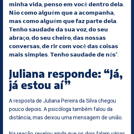
𝗺𝗶𝗻𝗵𝗮 𝘃𝗶𝗱𝗮, 𝗽𝗲𝗻𝘀𝗼 𝗲𝗺 𝘃𝗼𝗰ê 𝗱𝗲𝗻𝘁𝗿𝗼 𝗱𝗲𝗹𝗮.
𝗡ã𝗼 𝗰𝗼𝗺𝗼 𝗮𝗹𝗴𝘂é𝗺 𝗾𝘂𝗲 𝗮 𝗮𝗰𝗼𝗺𝗽𝗮𝗻𝗵𝗮,
𝗺𝗮𝘀 𝗰𝗼𝗺𝗼 𝗮𝗹𝗴𝘂é𝗺 𝗾𝘂𝗲 𝗳𝗮𝘇 𝗽𝗮𝗿𝘁𝗲 𝗱𝗲𝗹𝗮.
𝗧𝗲𝗻𝗵𝗼 𝘀𝗮𝘂𝗱𝗮𝗱𝗲 𝗱𝗮 𝘀𝘂𝗮 𝘃𝗼𝘇, 𝗱𝗼 𝘀𝗲𝘂
𝗮𝗯𝗿𝗮ç𝗼, 𝗱𝗼 𝘀𝗲𝘂 𝗰𝗵𝗲𝗶𝗿𝗼, 𝗱𝗮𝘀 𝗻𝗼𝘀𝘀𝗮𝘀
𝗰𝗼𝗻𝘃𝗲𝗿𝘀𝗮𝘀, 𝗱𝗲 𝗿𝗶𝗿 𝗰𝗼𝗺 𝘃𝗼𝗰ê 𝗱𝗮𝘀 𝗰𝗼𝗶𝘀𝗮𝘀
𝗺𝗮𝗶𝘀 𝘀𝗶𝗺𝗽𝗹𝗲𝘀. 𝗧𝗲𝗻𝗵𝗼 𝘀𝗮𝘂𝗱𝗮𝗱𝗲 𝗱𝗲 𝗻ó𝘀”.
Juliana responde: “Já,
já estou aí”
A resposta de Juliana Pereira da Silva chegou
pouco depois. A psicóloga também falou da
distância, mas deixou uma mensagem de união.
Na reação, revelou ainda que os dois falam várias