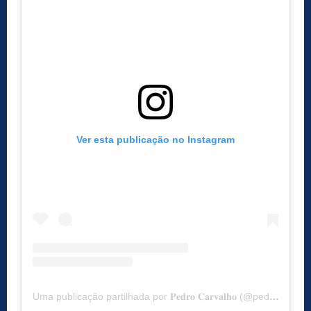
Ver esta publicação no Instagram
Uma publicação partilhada por 𝐏𝐞𝐝𝐫𝐨 𝐂𝐚𝐫𝐯𝐚𝐥𝐡𝐨 (@pedrocarvalho_oficial)