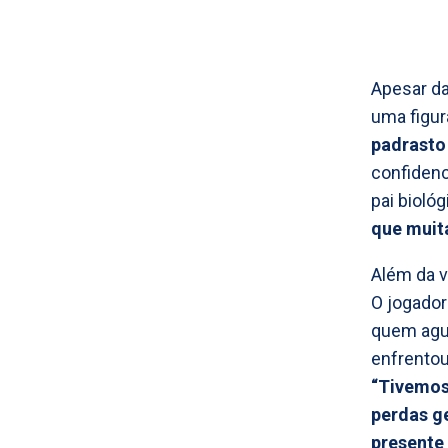
Apesar da
uma figur
padrasto
confidenc
pai biológ
que muit
Além da v
O jogador
quem agua
enfrentou
“Tivemos
perdas ge
presente