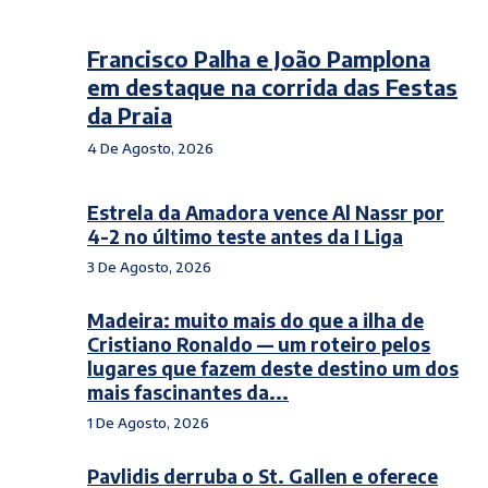
Francisco Palha e João Pamplona
em destaque na corrida das Festas
da Praia
4 De Agosto, 2026
Estrela da Amadora vence Al Nassr por
4-2 no último teste antes da I Liga
3 De Agosto, 2026
Madeira: muito mais do que a ilha de
Cristiano Ronaldo — um roteiro pelos
lugares que fazem deste destino um dos
mais fascinantes da...
1 De Agosto, 2026
Pavlidis derruba o St. Gallen e oferece