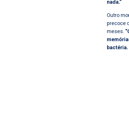
nada.”
Outro mom
precoce d
meses.
“
memórias
bactéria.