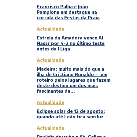
Francisco Palha e João
Pamplona em destaque na
corrida das Festas da Praia
Actualidade
Estrela da Amadora vence Al
Nassr por 4-2 no último teste
antes da I Liga
Actualidade
Madeira: muito mais do que a
ilha de Cristiano Ronaldo — um
roteiro pelos lugares que fazem
deste destino um dos mais
fascinantes da...
Actualidade
Eclipse solar de 12 de agosto:
quando até Leão fica sem luz
Actualidade
Pavlidis derruba o St. Gallen e