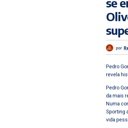
se e
Oliv
sup
por
R
Pedro Gon
revela hi
Pedro Gon
da mais 
Numa conv
Sporting 
vida pess