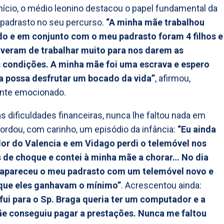
nício, o médio leonino destacou o papel fundamental da
padrasto no seu percurso.
“A minha mãe trabalhou
o e em conjunto com o meu padrasto foram 4 filhos e
iveram de trabalhar muito para nos darem as
 condições. A minha mãe foi uma escrava e espero
a possa desfrutar um bocado da vida”
, afirmou,
ente emocionado.
s dificuldades financeiras, nunca lhe faltou nada em
ordou, com carinho, um episódio da infância:
“Eu ainda
dor do Valencia e em Vidago perdi o telemóvel nos
s de choque e contei à minha mãe a chorar… No dia
 apareceu o meu padrasto com um telemóvel novo e
 que eles ganhavam o mínimo”
. Acrescentou ainda:
fui para o Sp. Braga queria ter um computador e a
e conseguiu pagar a prestações. Nunca me faltou