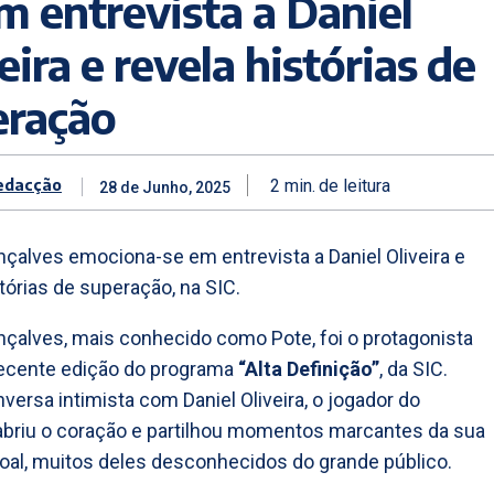
m entrevista a Daniel
eira e revela histórias de
eração
edacção
2
min.
de leitura
28 de Junho, 2025
çalves emociona-se em entrevista a Daniel Oliveira e
stórias de superação, na SIC.
çalves, mais conhecido como Pote, foi o protagonista
recente edição do programa
“Alta Definição”
, da SIC.
ersa intimista com Daniel Oliveira, o jogador do
abriu o coração e partilhou momentos marcantes da sua
oal, muitos deles desconhecidos do grande público.