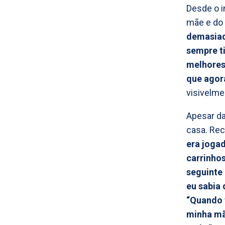
Desde o i
mãe e do 
demasiad
sempre t
melhores
que agor
visivelm
Apesar da
casa. Rec
era joga
carrinho
seguinte
eu sabia
“Quando 
minha mã