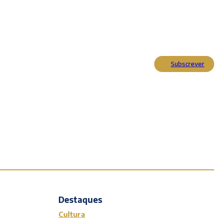
Subscrever
Actualidade
Cultura
Entrevistas
Opinião
Reportagens
Editorial
Destaques
Cultura