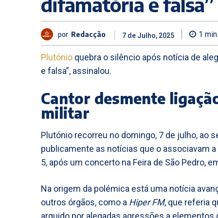
difamatória e falsa”
por
Redacção
1
min
7 de Julho, 2025
Plutónio
quebra o silêncio após notícia de ale
e falsa”, assinalou.
Cantor desmente ligação
militar
Plutónio recorreu no domingo, 7 de julho, ao s
publicamente as notícias que o associavam a
5, após um concerto na Feira de São Pedro, e
Na origem da polémica está uma notícia avan
outros órgãos, como a
Hiper FM
, que referia 
arguido por alegadas agressões a elementos 