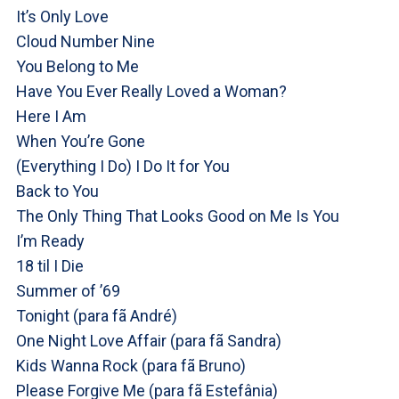
It’s Only Love
Cloud Number Nine
You Belong to Me
Have You Ever Really Loved a Woman?
Here I Am
When You’re Gone
(Everything I Do) I Do It for You
Back to You
The Only Thing That Looks Good on Me Is You
I’m Ready
18 til I Die
Summer of ’69
Tonight (para fã André)
One Night Love Affair (para fã Sandra)
Kids Wanna Rock (para fã Bruno)
Please Forgive Me (para fã Estefânia)