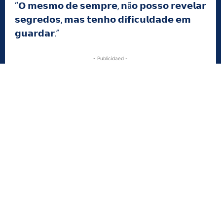
“𝗢 𝗺𝗲𝘀𝗺𝗼 𝗱𝗲 𝘀𝗲𝗺𝗽𝗿𝗲, 𝗻ã𝗼 𝗽𝗼𝘀𝘀𝗼 𝗿𝗲𝘃𝗲𝗹𝗮𝗿
𝘀𝗲𝗴𝗿𝗲𝗱𝗼𝘀, 𝗺𝗮𝘀 𝘁𝗲𝗻𝗵𝗼 𝗱𝗶𝗳𝗶𝗰𝘂𝗹𝗱𝗮𝗱𝗲 𝗲𝗺
𝗴𝘂𝗮𝗿𝗱𝗮𝗿.”
- Publicidaed -